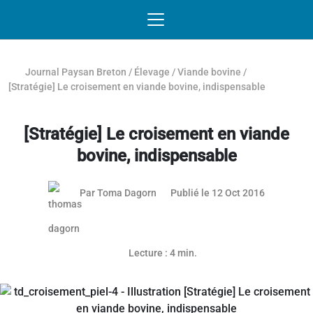
Passer au contenu
NAVIGATION MOBILE
O
NAVIGATION
PRINCIPALE
Journal Paysan Breton
/
Élevage
/
Viande bovine
/
[Stratégie] Le croisement en viande bovine, indispensable
[Stratégie] Le croisement en viande
bovine, indispensable
14 octobre
Par
Toma Dagorn
Publié le 12 Oct 2016
Lecture : 4 min.