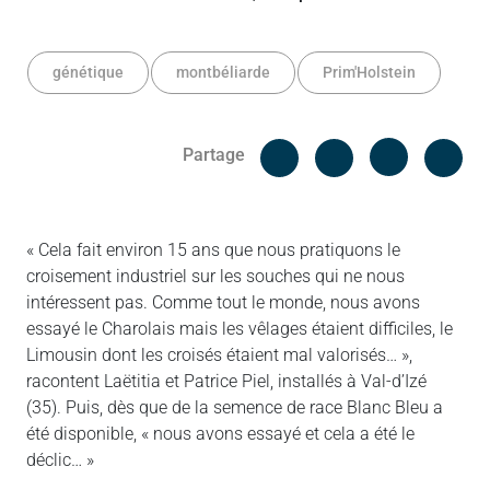
génétique
montbéliarde
Prim'Holstein
Facebook
Cop
Partage
Messenger
Linked in
« Cela fait environ 15 ans que nous pratiquons le
croisement industriel sur les souches qui ne nous
intéressent pas. Comme tout le monde, nous avons
essayé le Charolais mais les vêlages étaient difficiles, le
Limousin dont les croisés étaient mal valorisés… »,
racontent Laëtitia et Patrice Piel, installés à Val-d’Izé
(35). Puis, dès que de la semence de race Blanc Bleu a
été disponible, « nous avons essayé et cela a été le
déclic… »