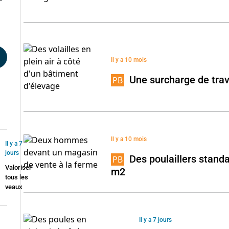
Il y a 10 mois
Une surcharge de trava
Il y a 10 mois
Il y a 7
jours
Des poulaillers standa
Valoriser
m2
tous les
veaux
Il y a 7 jours