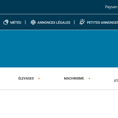
Passer au contenu
Paysan
MÉTÉO
ANNONCES LÉGALES
PETITES ANNONCE
ÉLEVAGES
MACHINISME
E