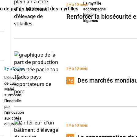
La myrtille
Il y a 10 mois
accompagne
bien les
Renforcer la biosécurité 
légumes
Il y a 10 mois
Il y a 7 jours
L’élevage
Des marchés mondiau
de Luc
Mahé
surmonte
l’incendie
par
l’innovation
aux côtés
d’Eureden
Il y a 10 mois