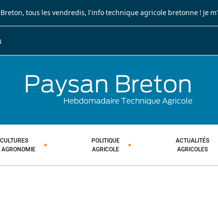
 Breton
, tous les vendredis, l'info technique agricole bretonne !
Je m
S
JOURNA
HEBDOM
CULTURES
POLITIQUE
ACTUALITÉS
T AGRONOMIE
AGRICOLE
AGRICOLES