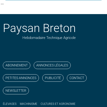
…
Paysan Breton
Hebdomadaire Technique Agricole
Suivez nos publications avec notre flux RSS
Aimez-nous sur facebook
Retrouvez-nous sur Linkedin
Suivez-nous sur instagram
Regardez-nous sur YouTube
ABONNEMENT
ANNONCES LÉGALES
PETITES ANNONCES
PUBLICITÉ
CONTACT
NEWSLETTER
ÉLEVAGES
MACHINISME
CULTURES ET AGRONOMIE