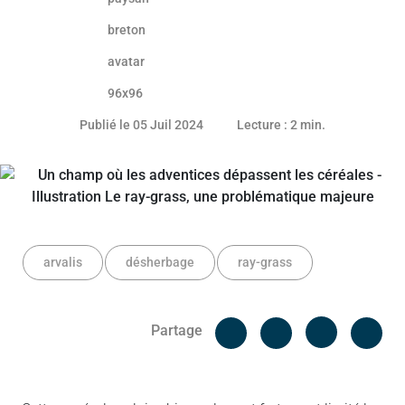
08 juillet 2024
Publié le 05 Juil 2024
Lecture : 2 min.
arvalis
désherbage
ray-grass
Facebook
Cop
Partage
Messenger
Linked in