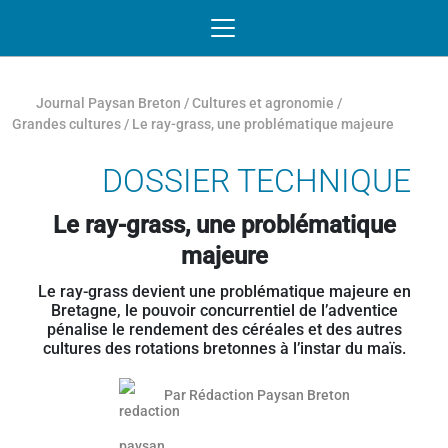
Passer au contenu
NAVIGATION MOBILE
O
NAVIGATION
PRINCIPALE
Journal Paysan Breton
/
Cultures et agronomie
/
Grandes cultures
/
Le ray-grass, une problématique majeure
DOSSIER TECHNIQUE
Le ray-grass, une problématique
majeure
Le ray-grass devient une problématique majeure en
Bretagne, le pouvoir concurrentiel de l’adventice
pénalise le rendement des céréales et des autres
cultures des rotations bretonnes à l’instar du maïs.
Par
Rédaction Paysan Breton
Article réservé aux abonnés