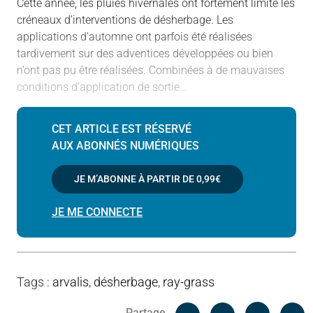
Cette année, les pluies hivernales ont fortement limité les
créneaux d’interventions de désherbage. Les
applications d’automne ont parfois été réalisées
tardivement sur des adventices développées ou bien
n’ont pas pu être réalisées. Combinées à de mauvaises
conditions d’application de sortie…
CET ARTICLE EST RÉSERVÉ
AUX ABONNÉS NUMÉRIQUES
JE M’ABONNE À PARTIR DE
0,99€
JE ME CONNECTE
Tags
:
arvalis
,
désherbage
,
ray-grass
Facebook
C
Partage