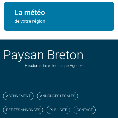
La météo
de votre région
Paysan Breton
Hebdomadaire Technique Agricole
Suivez nos publications avec notre flux RSS
Aimez-nous sur facebook
Retrouvez-nous sur Linkedin
Suivez-nous sur instagram
Regardez-nous sur YouTube
ABONNEMENT
ANNONCES LÉGALES
PETITES ANNONCES
PUBLICITÉ
CONTACT