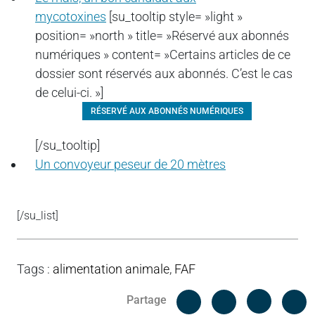
mycotoxines
[su_tooltip style= »light »
position= »north » title= »Réservé aux abonnés
numériques » content= »Certains articles de ce
dossier sont réservés aux abonnés. C’est le cas
de celui-ci. »]
RÉSERVÉ AUX ABONNÉS NUMÉRIQUES
[/su_tooltip]
Un convoyeur peseur de 20 mètres
[/su_list]
Tags
:
alimentation animale
,
FAF
Facebook
C
Partage