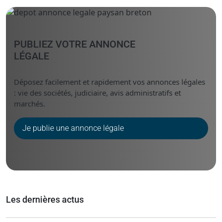
Messenger
Linked i
PUBLIEZ VOTRE ANNONCE
LÉGALE
Déposez facilement et rapidement vos annonces légales
: vie des sociétés, judiciaire, avis administratifs et
marchés.
Je publie une annonce légale
Les dernières actus