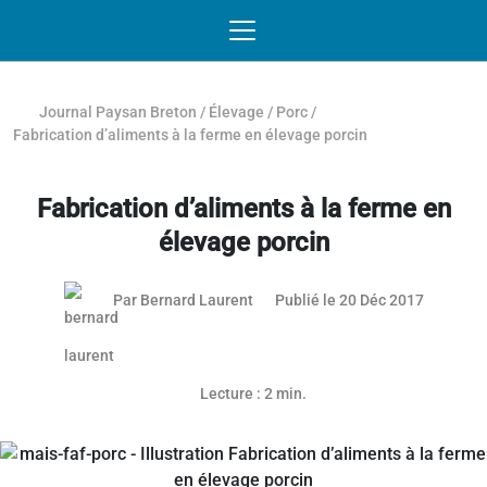
Passer au contenu
NAVIGATION MOBILE
O
NAVIGATION
PRINCIPALE
Journal Paysan Breton
/
Élevage
/
Porc
/
Fabrication d’aliments à la ferme en élevage porcin
Fabrication d’aliments à la ferme en
élevage porcin
29 janvie
Par
Bernard Laurent
Publié le 20 Déc 2017
Lecture : 2 min.