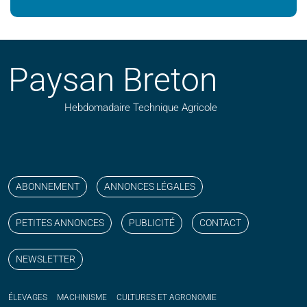
Paysan Breton
Hebdomadaire Technique Agricole
Suivez nos publications avec notre flux RSS
Aimez-nous sur facebook
Retrouvez-nous sur Linkedin
Suivez-nous sur instagram
Regardez-nous sur YouTube
ABONNEMENT
ANNONCES LÉGALES
PETITES ANNONCES
PUBLICITÉ
CONTACT
NEWSLETTER
ÉLEVAGES
MACHINISME
CULTURES ET AGRONOMIE