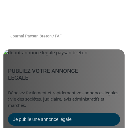
Journal Paysan Breton
/
FAF
PUBLIEZ VOTRE ANNONCE
LÉGALE
Déposez facilement et rapidement vos annonces légales
: vie des sociétés, judiciaire, avis administratifs et
marchés.
Je publie une annonce légale