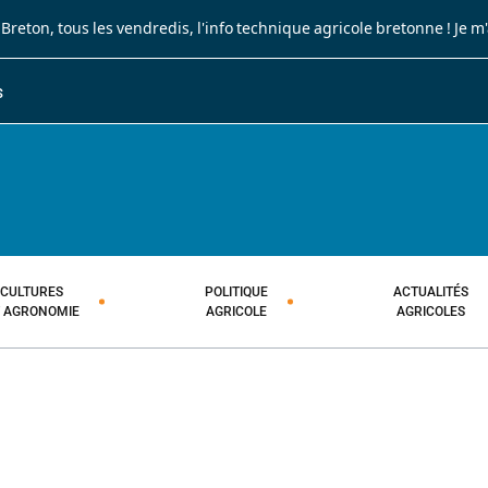
 Breton
, tous les vendredis, l'info technique agricole bretonne !
Je m
S
JOURNAL PAYSAN BRETON
HEBDOMADAIRE TECHNIQUE AGRI
CULTURES
POLITIQUE
ACTUALITÉS
T AGRONOMIE
AGRICOLE
AGRICOLES