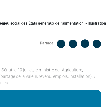
Facebook
Cop
Partage
Messenger
Linked in
t le 19 juillet, le ministre de l’Agriculture,
partage de la valeur, revenu, emplois, installation). «
’enjeu…