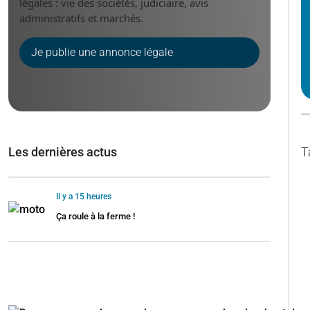
légales : vie des sociétés, judiciaire, avis
administratifs et marchés.
Je publie une annonce légale
Les dernières actus
T
Il y a 15 heures
Ça roule à la ferme !