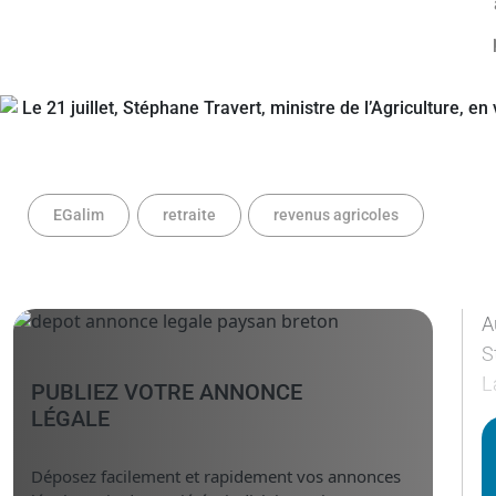
EGalim
retraite
revenus agricoles
A
S
L
PUBLIEZ VOTRE ANNONCE
LÉGALE
Déposez facilement et rapidement vos annonces