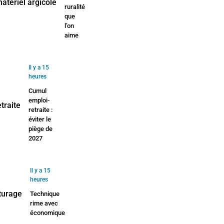
ruralité
que
l’on
aime
Il y a 15
heures
Cumul
emploi-
retraite :
éviter le
piège de
2027
Il y a 15
heures
Technique
rime avec
économique