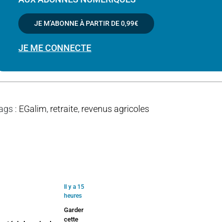
JE M’ABONNE À PARTIR DE
0,99€
JE ME CONNECTE
ags
:
EGalim
,
retraite
,
revenus agricoles
Il y a 15
heures
Garder
cette