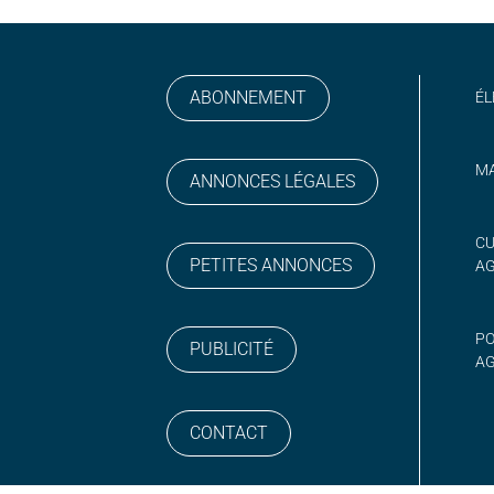
ABONNEMENT
ÉL
MA
ANNONCES LÉGALES
gram
 sur YouTube
CU
PETITES ANNONCES
A
PO
PUBLICITÉ
AG
CONTACT