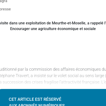
uditionné par la commission des affaires économiques du Séna
téphane Travert, a insisté sur le volet social au sens large (
a succession des crises fragilise l’attractivité française. L
CET ARTICLE EST RÉSERVÉ
AUX ABONNÉS NUMÉRIQUES