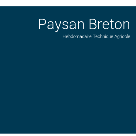
Paysan Breton
Hebdomadaire Technique Agricole
Suivez nos publications avec notre flux RSS
Aimez-nous sur facebook
Retrouvez-nous sur Linkedin
Suivez-nous sur insta
Regardez-nous