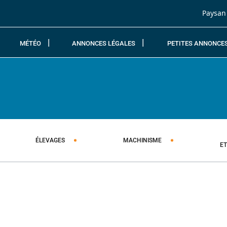
Passer au contenu
Paysan
MÉTÉO
ANNONCES LÉGALES
PETITES ANNONCE
ÉLEVAGES
MACHINISME
E