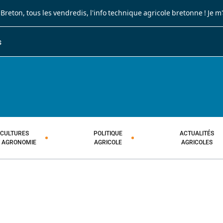
 Breton
, tous les vendredis, l'info technique agricole bretonne !
Je m
S
JOURNAL PAYSAN BRETON
HEBDOMADAIRE TECHNIQUE AGRI
CULTURES
POLITIQUE
ACTUALITÉS
T AGRONOMIE
AGRICOLE
AGRICOLES