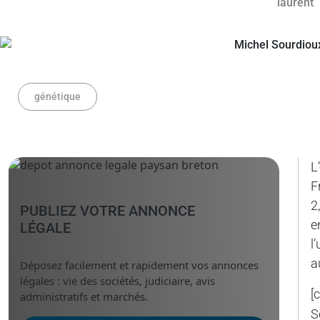
génétique
L
F
2
PUBLIEZ VOTRE ANNONCE
e
LÉGALE
l
a
Déposez facilement et rapidement vos annonces
légales : vie des sociétés, judiciaire, avis
[
administratifs et marchés.
S