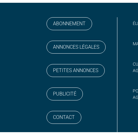
ABONNEMENT
ÉL
MA
ANNONCES LÉGALES
gram
 sur YouTube
CU
PETITES ANNONCES
A
PO
PUBLICITÉ
AG
CONTACT