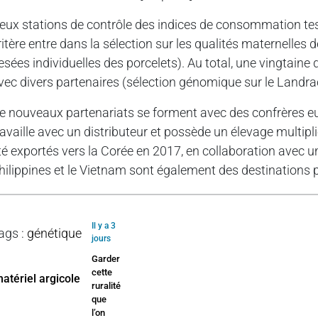
eux stations de contrôle des indices de consommation te
ritère entre dans la sélection sur les qualités maternelles 
esées individuelles des porcelets). Au total, une vingtain
vec divers partenaires (sélection génomique sur le Landra
e nouveaux partenariats se forment avec des confrères e
ravaille avec un distributeur et possède un élevage multipl
té exportés vers la Corée en 2017, en collaboration avec un
hilippines et le Vietnam sont également des destinations p
Il y a 3
ags
:
génétique
jours
Garder
cette
ruralité
que
l’on