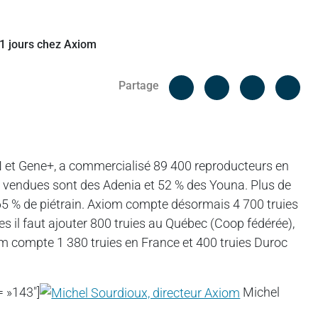
Facebook
Cop
Partage
Messenger
Linked in
DN et Gene+, a commercialisé 89 400 reproducteurs en
es vendues sont des Adenia et 52 % des Youna. Plus de
65 % de piétrain. Axiom compte désormais 4 700 truies
es il faut ajouter 800 truies au Québec (Coop fédérée),
om compte 1 380 truies en France et 400 truies Duroc
= »143″]
Michel