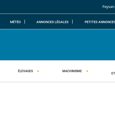
Passer au contenu
Paysan
MÉTÉO
ANNONCES LÉGALES
PETITES ANNONCE
ÉLEVAGES
MACHINISME
E