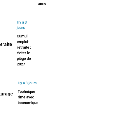
aime
Il y a 3
jours
Cumul
emploi-
retraite :
éviter le
piège de
2027
Il y a 3 jours
Technique
rime avec
économique