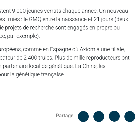
stent 9 000 jeunes verrats chaque année. Un nouveau
des truies : le GMQ entre la naissance et 21 jours (deux
e de projets de recherche sont engagés en propre ou
ce, par exemple).
uropéens, comme en Espagne où Axiom a une filiale,
icateur de 2 400 truies. Plus de mille reproducteurs ont
 partenaire local de génétique. La Chine, les
our la génétique française.
Facebook
C
Partage
Messenger
Linked i