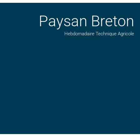
Paysan Breton
Hebdomadaire Technique Agricole
Suivez nos publications avec notre flux RSS
Aimez-nous sur facebook
Retrouvez-nous sur Linkedin
Suivez-nous sur insta
Regardez-nous