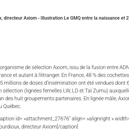
’organisme de sélection Axiom, issu de la fusion entre A
rance et autant à l’étranger. En France, 48 % des cochett
,5 millions de doses d’insémination ont été vendues dont 
n sélection (lignées femelles LW, LD et Taï Zumu) auxquell
’un des huit groupements partenaires. En lignée mâle, Axi
u Québec.
caption id= »attachment_27676″ align= »alignright » width
ourdioux, directeur Axiom[/caption]