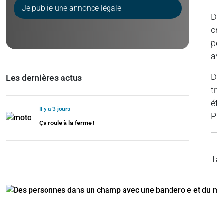
Je publie une annonce légale
D
c
p
a
D
Les dernières actus
t
é
Il y a 3 jours
P
Ça roule à la ferme !
T