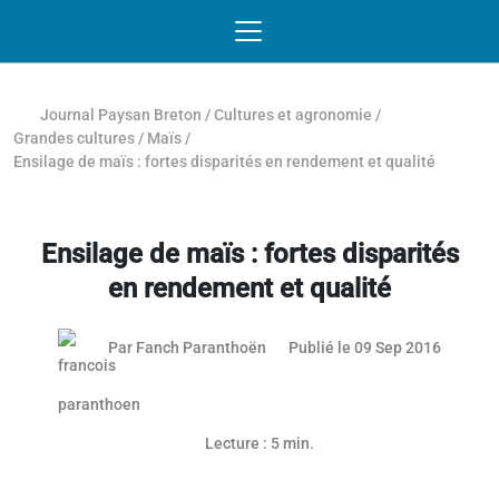
Passer au contenu
NAVIGATION MOBILE
O
NAVIGATION
PRINCIPALE
Journal Paysan Breton
/
Cultures et agronomie
/
Grandes cultures
/
Maïs
/
Ensilage de maïs : fortes disparités en rendement et qualité
Ensilage de maïs : fortes disparités
en rendement et qualité
09 sept
Par
Fanch Paranthoën
Publié le 09 Sep 2016
Lecture : 5 min.