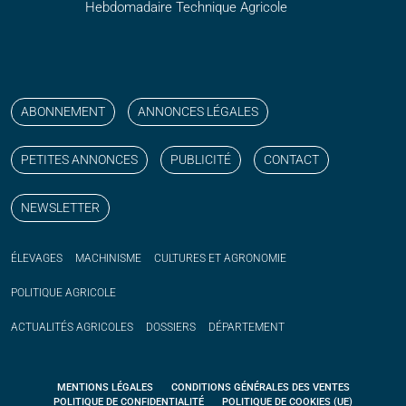
Hebdomadaire Technique Agricole
Suivez nos publications avec notre flux RSS
Aimez-nous sur facebook
Retrouvez-nous sur Linkedin
Suivez-nous sur instagram
Regardez-nous sur YouTube
ABONNEMENT
ANNONCES LÉGALES
PETITES ANNONCES
PUBLICITÉ
CONTACT
NEWSLETTER
ÉLEVAGES
MACHINISME
CULTURES ET AGRONOMIE
POLITIQUE
AGRICOLE
ACTUALITÉS
AGRICOLES
DOSSIERS
DÉPARTEMENT
MENTIONS LÉGALES
CONDITIONS GÉNÉRALES DES VENTES
POLITIQUE DE CONFIDENTIALITÉ
POLITIQUE DE COOKIES (UE)