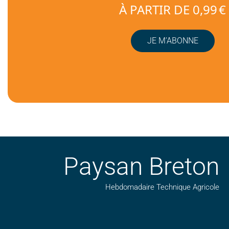
À PARTIR DE 0,99 €
JE M’ABONNE
Paysan Breton
Hebdomadaire Technique Agricole
Suivez nos publications avec notre flux RSS
Aimez-nous sur facebook
Retrouvez-nous sur Linkedin
Suivez-nous sur insta
Regardez-nous