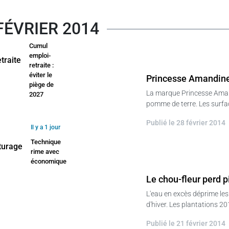
Il y a 1
FÉVRIER 2014
jour
Cumul
emploi-
retraite :
éviter le
Princesse Amandine,
piège de
La marque Princesse Aman
2027
pomme de terre. Les surfac
Publié le 28 février 2014
Il y a 1 jour
Technique
rime avec
économique
Le chou-fleur perd p
L'eau en excès déprime les 
d'hiver. Les plantations 20
Publié le 21 février 2014