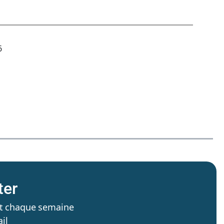
6
ter
’est chaque semaine
il