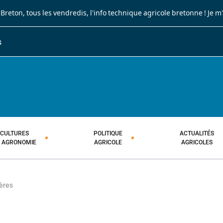
 Breton
, tous les vendredis, l'info technique agricole bretonne !
Je m
S
JOURNAL PAYSAN BRETON
HEBDOMADAIRE TECHNIQUE AGRI
CULTURES
POLITIQUE
ACTUALITÉS
T AGRONOMIE
AGRICOLE
AGRICOLES
ères