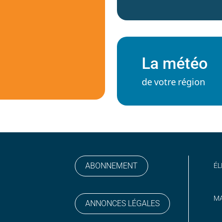
La météo
de votre région
ABONNEMENT
ÉL
MA
ANNONCES LÉGALES
gram
 sur YouTube