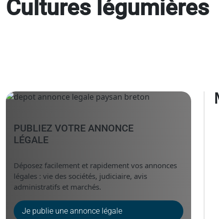
Cultures légumières
PUBLIEZ VOTRE ANNONCE
LÉGALE
Déposez facilement et rapidement vos annonces
légales : vie des sociétés, judiciaire, avis
administratifs et marchés.
Je publie une annonce légale