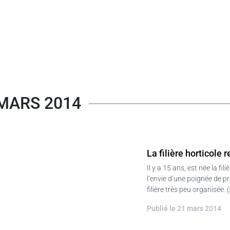
MARS 2014
La filière horticole
Il y a 15 ans, est née la fi
l’envie d’une poignée de p
filière très peu organisée. 
Publié le 21 mars 2014