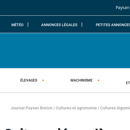
Passer au contenu
Paysan
MÉTÉO
ANNONCES LÉGALES
PETITES ANNONCE
ÉLEVAGES
MACHINISME
E
Journal Paysan Breton
/
Cultures et agronomie
/
Cultures légumi