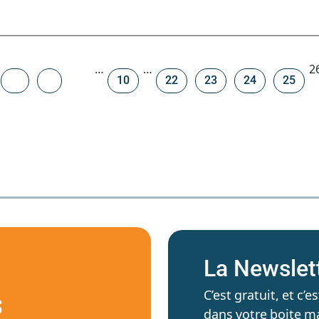
…
…
2
10
22
23
24
25
La Newslet
C’est gratuit, et c
S
dans votre boite ma