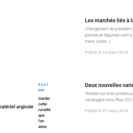
Les marchés liés à 
Changement de président, 
passée en légumes sont à l
mars. (suite…)
Publié le 14 mars 2014
Deux nouvelles vari
Il y a 1
jour
Testées sur trois années p
Garder
campagne chou-fleur 2014-
cette
ruralité
Publié le 07 mars 2014
que
l’on
aime