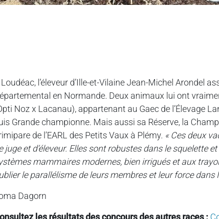
 Loudéac, l’éleveur d’Ille-et-Vilaine Jean-Michel Arondel assi
épartemental en Normande. Deux animaux lui ont vraiment 
Opti Noz x Lacanau), appartenant au Gaec de l’Élevage La
uis Grande championne. Mais aussi sa Réserve, la Champ
rimipare de l’EARL des Petits Vaux à Plémy.
« Ces deux va
e juge et d’éleveur. Elles sont robustes dans le squelette e
ystèmes mammaires modernes, bien irrigués et aux trayons
ublier le parallélisme de leurs membres et leur force dans l
oma Dagorn
onsultez les résultats des concours des autres races :
Co