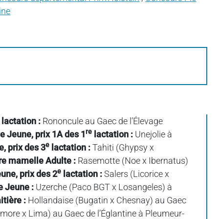
ine
lactation :
Rononcule au Gaec de l’Élevage
re
 Jeune, prix 1A des 1
lactation :
Unejolie à
e
, prix des 3
lactation :
Tahiti (Ghypsy x
re mamelle Adulte :
Rasemotte (Noe x Ibernatus)
e
ne, prix des 2
lactation :
Salers (Licorice x
e Jeune :
Uzerche (Paco BGT x Losangeles) à
itière :
Hollandaise (Bugatin x Chesnay) au Gaec
more x Lima) au Gaec de l’Églantine à Pleumeur-