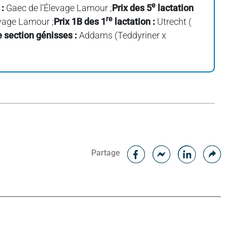
e
 :
Gaec de l’Élevage Lamour ;
Prix des 5
lactation
re
vage Lamour ;
Prix 1B des 1
lactation :
Utrecht (
e section génisses :
Addams (Teddyriner x
Facebook
C
Partage
Messenger
Linked i