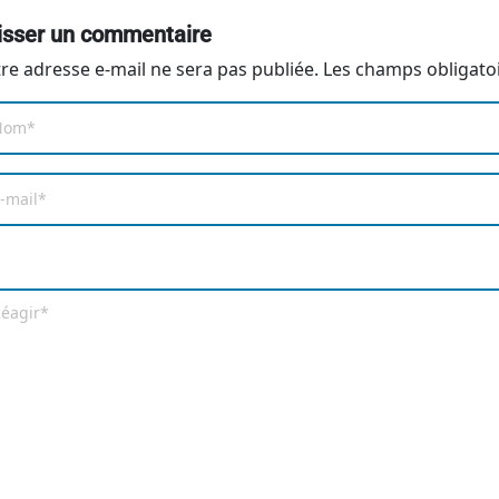
isser un commentaire
re adresse e-mail ne sera pas publiée.
Les champs obligato
om
*
ail
*
Enregistrer mon nom, mon e-mail et mon site dans le navi
mmentaire
*