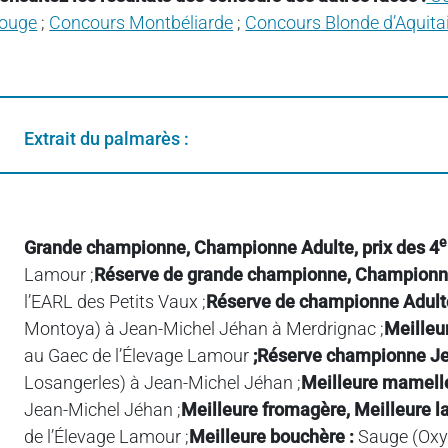
ouge
;
Concours Montbéliarde
;
Concours Blonde d’Aquita
Extrait du palmarès :
e
Grande championne, Championne Adulte, prix des 4
Lamour ;
Réserve de grande championne, Championne
Il y a 6 jours
l’EARL des Petits Vaux ;
Réserve de championne Adulte
La myrtille
accompagne
Montoya) à Jean-Michel Jéhan à Merdrignac ;
Meilleu
bien les
au Gaec de l’Élevage Lamour
;
Réserve championne Jeu
légumes
Losangerles) à Jean-Michel Jéhan ;
Meilleure mamell
Jean-Michel Jéhan ;
Meilleure fromagère, Meilleure la
de l’Élevage Lamour ;
Meilleure bouchère :
Sauge (Oxy