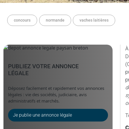
concours
normande
vaches laitières
À
D
(
PUBLIEZ VOTRE ANNONCE
p
LÉGALE
p
d
Déposez facilement et rapidement vos annonces
légales : vie des sociétés, judiciaire, avis
s
administratifs et marchés.
o
Je publie une annonce légale
T
C