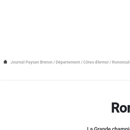
Journal Paysan Breton
/
Département
/
Côtes d'Armor
/
Rononcul
Ro
La Grande champio