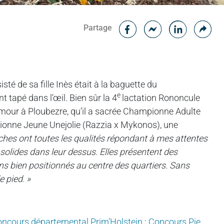
Facebook
Cop
Partage
Messenger
Linked in
sté de sa fille Inès était à la baguette du
e
tapé dans l’œil. Bien sûr la 4
lactation Rononcule
mour à Ploubezre, qu’il a sacrée Championne Adulte
ionne Jeune Unejolie (Razzia x Mykonos), une
ches ont toutes les qualités répondant à mes attentes
t solides dans leur dessus. Elles présentent des
 bien positionnés au centre des quartiers. Sans
e pied. »
ncours départemental Prim’Holstein
;
Concours Pie