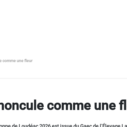
e comme une fleur
noncule comme une fl
nne de Loudéac 2026 est issue du Gaec de l’Élevage L