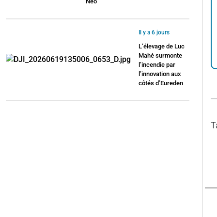
Néo
Il y a 6 jours
L’élevage de Luc
Mahé surmonte
l’incendie par
l’innovation aux
côtés d’Eureden
T