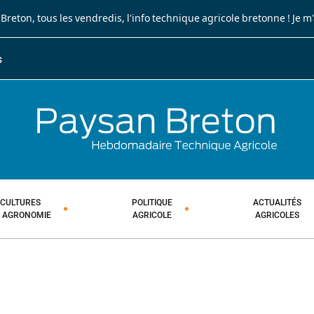
 Breton
, tous les vendredis, l'info technique agricole bretonne !
Je m
S
JOURNA
HEBDOM
CULTURES
POLITIQUE
ACTUALITÉS
T AGRONOMIE
AGRICOLE
AGRICOLES