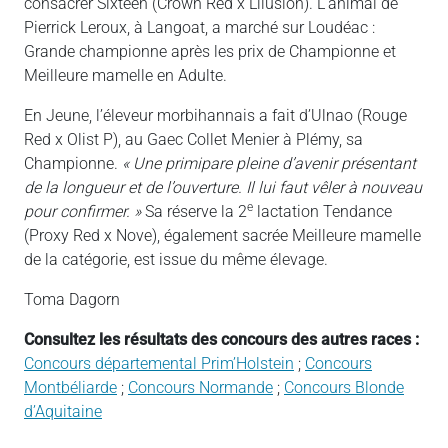
consacrer Sixteen (Crown Red x Lilusion). L’animal de
Pierrick Leroux, à Langoat, a marché sur Loudéac :
Grande championne après les prix de Championne et
Meilleure mamelle en Adulte.
En Jeune, l’éleveur morbihannais a fait d’Ulnao (Rouge
Red x Olist P), au Gaec Collet Menier à Plémy, sa
Championne.
« Une primipare pleine d’avenir présentant
de la longueur et de l’ouverture. Il lui faut vêler à nouveau
e
pour confirmer. »
Sa réserve la 2
lactation Tendance
(Proxy Red x Nove), également sacrée Meilleure mamelle
de la catégorie, est issue du même élevage.
Toma Dagorn
Consultez les résultats des concours des autres races :
Concours départemental Prim’Holstein
;
Concours
Montbéliarde
;
Concours Normande
;
Concours Blonde
d’Aquitaine