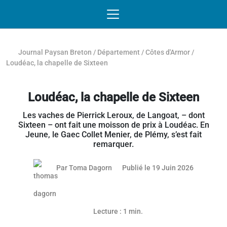
Passer au contenu
NAVIGATION MOBILE
O
NAVIGATION
PRINCIPALE
Journal Paysan Breton
/
Département
/
Côtes d'Armor
/
Loudéac, la chapelle de Sixteen
Loudéac, la chapelle de Sixteen
Les vaches de Pierrick Leroux, de Langoat, – dont
Sixteen – ont fait une moisson de prix à Loudéac. En
Jeune, le Gaec Collet Menier, de Plémy, s’est fait
remarquer.
18 juin 20
Par
Toma Dagorn
Publié le 19 Juin 2026
Lecture : 1 min.