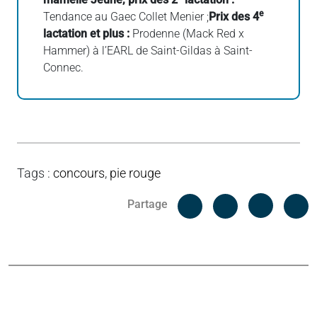
e
Tendance au Gaec Collet Menier ;
Prix des 4
lactation et plus :
Prodenne (Mack Red x
Hammer) à l’EARL de Saint-Gildas à Saint-
Connec.
Tags
:
concours
,
pie rouge
Facebook
C
Partage
Messenger
Linked i