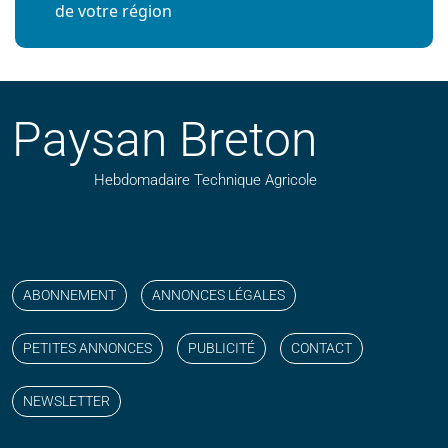
de votre région
Paysan Breton
Hebdomadaire Technique Agricole
Suivez nos publications avec notre flux RSS
Aimez-nous sur facebook
Retrouvez-nous sur Linkedin
Suivez-nous sur instagram
Regardez-nous sur YouTube
ABONNEMENT
ANNONCES LÉGALES
PETITES ANNONCES
PUBLICITÉ
CONTACT
NEWSLETTER