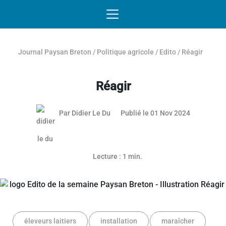
Passer au contenu
NAVIGATION MOBILE
O
NAVIGATION
PRINCIPALE
Journal Paysan Breton
/
Politique agricole
/
Edito
/
Réagir
Réagir
31 octobre
Par
Didier Le Du
Publié le 01 Nov 2024
Lecture : 1 min.
éleveurs laitiers
installation
maraîcher