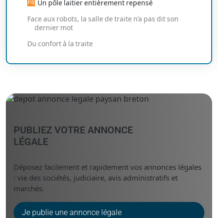
Un pôle laitier entièrement repensé
Face aux robots, la salle de traite n’a pas dit son
dernier mot
Du confort à la traite
PUBLIEZ VOTRE ANNONCE
LÉGALE
Déposez facilement et rapidement vos annonces légales
: vie des sociétés, judiciaire, avis administratifs et
marchés.
Je publie une annonce légale