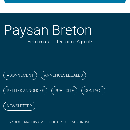
Paysan Breton
Hebdomadaire Technique Agricole
Suivez nos publications avec notre flux RSS
Aimez-nous sur facebook
Retrouvez-nous sur Linkedin
Suivez-nous sur instagram
Regardez-nous sur YouTube
ABONNEMENT
ANNONCES LÉGALES
PETITES ANNONCES
PUBLICITÉ
CONTACT
NEWSLETTER
ÉLEVAGES
MACHINISME
CULTURES ET AGRONOMIE