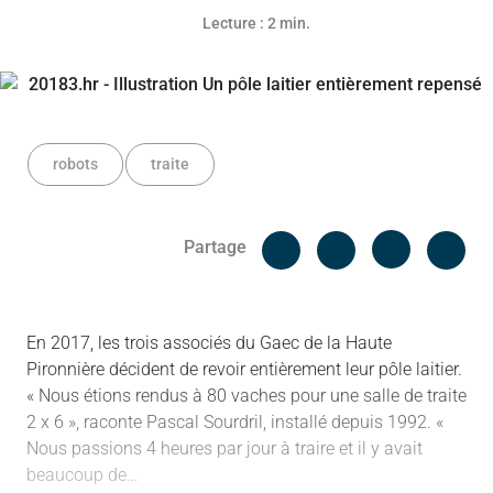
Lecture : 2 min.
robots
traite
Facebook
Cop
Partage
Messenger
Linked in
En 2017, les trois associés du Gaec de la Haute
Pironnière décident de revoir entièrement leur pôle laitier.
« Nous étions rendus à 80 vaches pour une salle de traite
2 x 6 », raconte Pascal Sourdril, installé depuis 1992. «
Nous passions 4 heures par jour à traire et il y avait
beaucoup de…