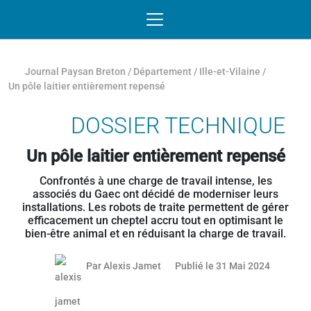
Passer au contenu
NAVIGATION MOBILE
O
NAVIGATION
PRINCIPALE
Journal Paysan Breton
/
Département
/
Ille-et-Vilaine
/
Un pôle laitier entièrement repensé
DOSSIER TECHNIQUE
Un pôle laitier entièrement repensé
Confrontés à une charge de travail intense, les
associés du Gaec ont décidé de moderniser leurs
installations. Les robots de traite permettent de gérer
efficacement un cheptel accru tout en optimisant le
bien-être animal et en réduisant la charge de travail.
20 juin 2
Par
Alexis Jamet
Publié le 31 Mai 2024
Article réservé aux abonnés