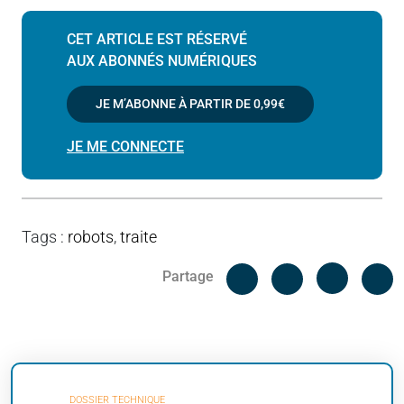
CET ARTICLE EST RÉSERVÉ
AUX ABONNÉS NUMÉRIQUES
JE M’ABONNE À PARTIR DE
0,99€
JE ME CONNECTE
Tags
:
robots
,
traite
Facebook
C
Partage
Messenger
Linked i
DOSSIER TECHNIQUE