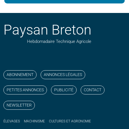
Paysan Breton
Hebdomadaire Technique Agricole
Suivez nos publications avec notre flux RSS
Aimez-nous sur facebook
Retrouvez-nous sur Linkedin
Suivez-nous sur instagram
Regardez-nous sur YouTube
ABONNEMENT
ANNONCES LÉGALES
PETITES ANNONCES
PUBLICITÉ
CONTACT
NEWSLETTER
ÉLEVAGES
MACHINISME
CULTURES ET AGRONOMIE