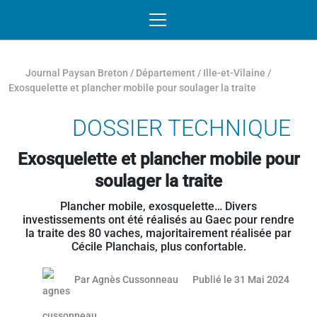
Passer au contenu
NAVIGATION MOBILE
O
NAVIGATION
PRINCIPALE
Journal Paysan Breton
/
Département
/
Ille-et-Vilaine
/
Exosquelette et plancher mobile pour soulager la traite
DOSSIER TECHNIQUE
Exosquelette et plancher mobile pour
soulager la traite
Plancher mobile, exosquelette… Divers
investissements ont été réalisés au Gaec pour rendre
la traite des 80 vaches, majoritairement réalisée par
Cécile Planchais, plus confortable.
20 jui
Par
Agnès Cussonneau
Publié le 31 Mai 2024
Article réservé aux abonnés