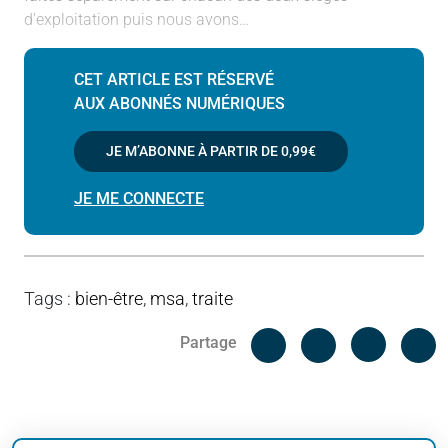
d'exploitation puis nous avons…
CET ARTICLE EST RÉSERVÉ
AUX ABONNÉS NUMÉRIQUES
JE M’ABONNE À PARTIR DE
0,99€
JE ME CONNECTE
Tags
:
bien-être
,
msa
,
traite
Facebook
C
Partage
Messenger
Linked i