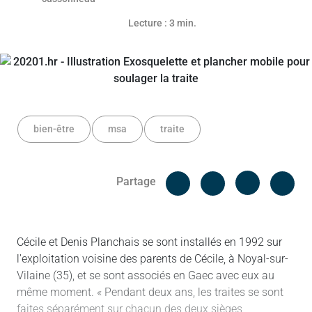
Lecture : 3 min.
bien-être
msa
traite
Facebook
Cop
Partage
Messenger
Linked in
Cécile et Denis Planchais se sont installés en 1992 sur
l'exploitation voisine des parents de Cécile, à Noyal-sur-
Vilaine (35), et se sont associés en Gaec avec eux au
même moment. « Pendant deux ans, les traites se sont
faites séparément sur chacun des deux sièges