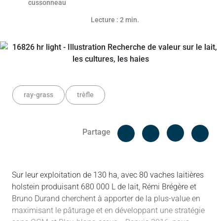
Lecture : 2 min.
ray-grass
trèfle
Facebook
Cop
Partage
Messenger
Linked in
Sur leur exploitation de 130 ha, avec 80 vaches laitières
holstein produisant 680 000 L de lait, Rémi Brégère et
Bruno Durand cherchent à apporter de la plus-value en
maximisant le pâturage et en développant une stratégie