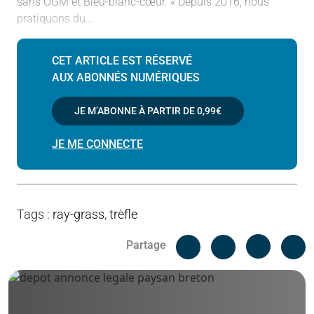
sans OGM et Bleu-blanc-cœur. « Depuis 2016, nous
pratiquons du…
CET ARTICLE EST RÉSERVÉ
AUX ABONNÉS NUMÉRIQUES
JE M’ABONNE À PARTIR DE
0,99€
JE ME CONNECTE
Tags
:
ray-grass
,
trèfle
Facebook
C
Partage
Messenger
Linked i