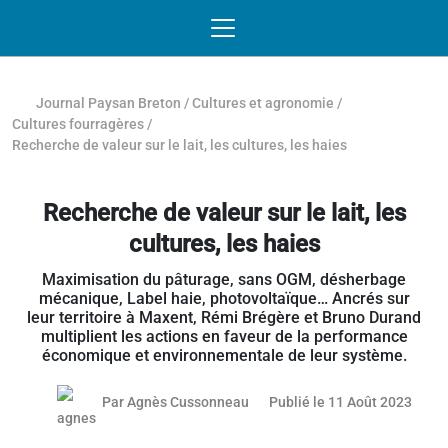
Passer au contenu
NAVIGATION MOBILE
O
NAVIGATION
PRINCIPALE
Journal Paysan Breton
/
Cultures et agronomie
/
Cultures fourragères
/
Recherche de valeur sur le lait, les cultures, les haies
Recherche de valeur sur le lait, les
cultures, les haies
Maximisation du pâturage, sans OGM, désherbage
mécanique, Label haie, photovoltaïque… Ancrés sur
leur territoire à Maxent, Rémi Brégère et Bruno Durand
multiplient les actions en faveur de la performance
économique et environnementale de leur système.
10 ao
Par
Agnès Cussonneau
Publié le 11 Août 2023
Article réservé aux abonnés