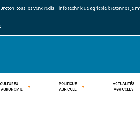
 Breton
, tous les vendredis, l'info technique agricole bretonne !
Je m
S
JOURNAL PAYSAN BRETON
HEBDOMADAIRE TECHNIQUE AGRI
CULTURES
POLITIQUE
ACTUALITÉS
T AGRONOMIE
AGRICOLE
AGRICOLES