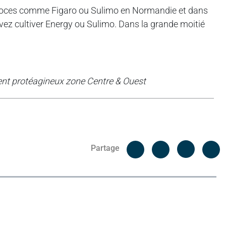
coces comme Figaro ou Sulimo en Normandie et dans
uvez cultiver Energy ou Sulimo. Dans la grande moitié
ent protéagineux zone Centre & Ouest
Facebook
C
Partage
Messenger
Linked i