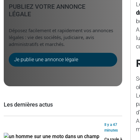
L
PUBLIEZ VOTRE ANNONCE
d
LÉGALE
b
​
Déposez facilement et rapidement vos annonces
légales : vie des sociétés, judiciaire, avis
l
administratifs et marchés.
c
Je publie une annonce légale
S
o
L
p
Les dernières actus
d
A
Il y a 47
m
minutes
Ça roule à