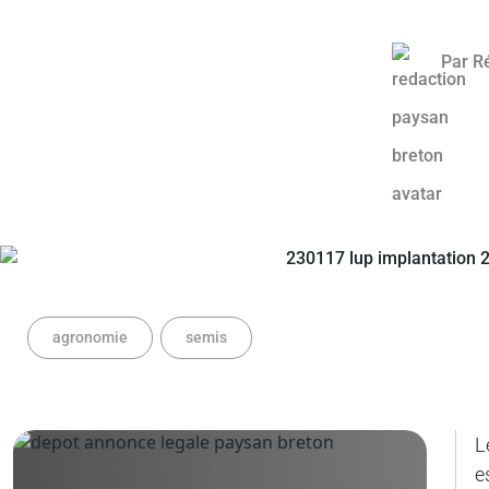
Par
R
agronomie
semis
L
e