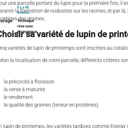
our une parcelle portant du lupin pour la première fois, il 
Il y a 48
arantir la formation de nodosités sur les racines, et par là,
minutes
rotéines des graines.
Technique
rime avec
Choisir sa variété de lupin de pri
économique
inq variétés de lupin de printemps sont inscrites au catal
elon la localisation de votre parcelle, différents critères so
la précocité à floraison
la verse à maturité
le rendement
la qualité des graines (teneur en protéines)
n lupin de printemps, les variétés tardives comme Energy s