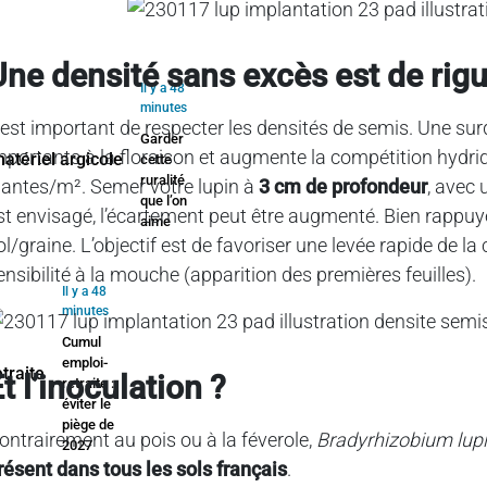
Une densité sans excès est de rigu
Il y a 48
minutes
l est important de respecter les densités de semis. Une su
Garder
mportants à la floraison et augmente la compétition hydriq
cette
ruralité
lantes/m². Semer votre lupin à
3 cm de profondeur
, avec
que l’on
st envisagé, l’écartement peut être augmenté. Bien rappuye
aime
ol/graine. L’objectif est de favoriser une levée rapide de la 
ensibilité à la mouche (apparition des premières feuilles).
Il y a 48
minutes
Cumul
emploi-
t l’inoculation ?
retraite :
éviter le
piège de
ontrairement au pois ou à la féverole,
Bradyrhizobium lupi
2027
résent dans tous les sols français
.