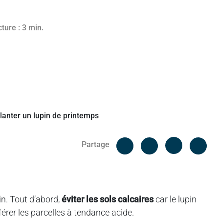
2023
ture : 3 min.
Facebook
Cop
Partage
Messenger
Linked in
pin. Tout d’abord,
éviter les sols calcaires
car le lupin
férer les parcelles à tendance acide.