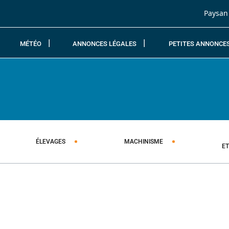
Passer au contenu
Paysan
MÉTÉO
ANNONCES LÉGALES
PETITES ANNONCE
ÉLEVAGES
MACHINISME
E