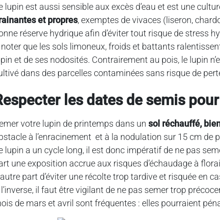
e lupin est aussi sensible aux excès d’eau et est une cult
rainantes et propres
, exemptes de vivaces (liseron, chardon
onne réserve hydrique afin d’éviter tout risque de stress hy
​​​​​​A noter que les sols limoneux, froids et battants ralent
upin et de ses nodosités.​​​​​​​ Contrairement au pois, le lupi
ultivé dans des parcelles contaminées sans risque de pert
Respecter les dates de semis pour 
emer votre lupin de printemps dans un
sol réchauffé, bie
bstacle à l’enracinement et à la nodulation sur 15 cm de 
e lupin a un cycle long, il est donc impératif de ne pas seme
art une exposition accrue aux risques d’échaudage à flor
’autre part d’éviter une récolte trop tardive et risquée en ca
 l’inverse, il faut être vigilant de ne pas semer trop préco
ois de mars et avril sont fréquentes : elles pourraient pé