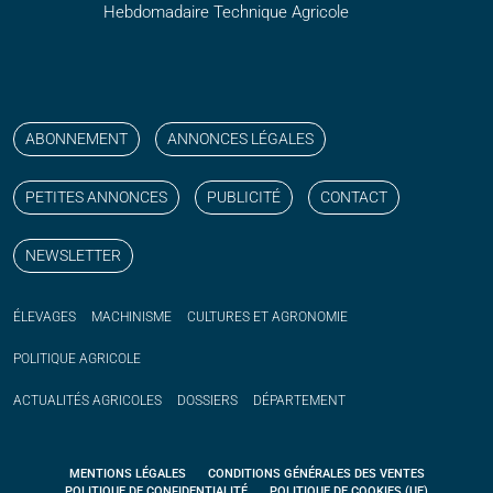
Hebdomadaire Technique Agricole
Suivez nos publications avec notre flux RSS
Aimez-nous sur facebook
Retrouvez-nous sur Linkedin
Suivez-nous sur instagram
Regardez-nous sur YouTube
ABONNEMENT
ANNONCES LÉGALES
PETITES ANNONCES
PUBLICITÉ
CONTACT
NEWSLETTER
ÉLEVAGES
MACHINISME
CULTURES ET AGRONOMIE
POLITIQUE
AGRICOLE
ACTUALITÉS
AGRICOLES
DOSSIERS
DÉPARTEMENT
MENTIONS LÉGALES
CONDITIONS GÉNÉRALES DES VENTES
POLITIQUE DE CONFIDENTIALITÉ
POLITIQUE DE COOKIES (UE)