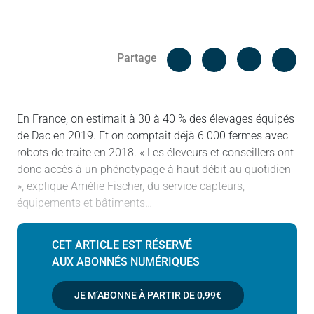
Facebook
Cop
Partage
Messenger
Linked in
En France, on estimait à 30 à 40 % des élevages équipés
de Dac en 2019. Et on comptait déjà 6 000 fermes avec
robots de traite en 2018. « Les éleveurs et conseillers ont
donc accès à un phénotypage à haut débit au quotidien
», explique Amélie Fischer, du service capteurs,
équipements et bâtiments…
CET ARTICLE EST RÉSERVÉ
AUX ABONNÉS NUMÉRIQUES
JE M’ABONNE À PARTIR DE
0,99€