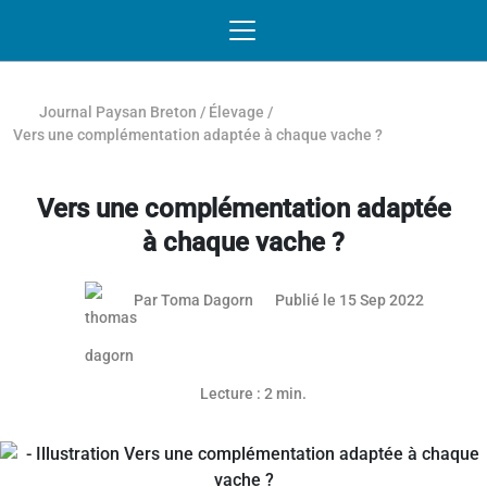
Passer au contenu
NAVIGATION MOBILE
O
NAVIGATION
PRINCIPALE
Journal Paysan Breton
/
Élevage
/
Vers une complémentation adaptée à chaque vache ?
Vers une complémentation adaptée
à chaque vache ?
25 mai 2
Par
Toma Dagorn
Publié le 15 Sep 2022
Article réservé aux abonnés
Lecture : 2 min.