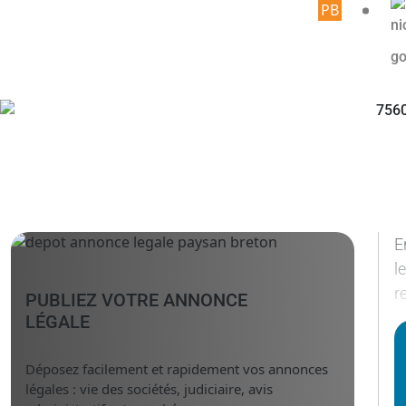
Article 
E
l
r
PUBLIEZ VOTRE ANNONCE
LÉGALE
Déposez facilement et rapidement vos annonces
légales : vie des sociétés, judiciaire, avis