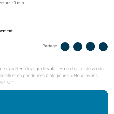
 2021
ecture : 3 min.
Facebook
Cop
Partage
Messenger
Linked in
d’arrêter l’élevage de volailles de chair et de vendre
spécialiser en pondeuses biologiques. « Nous avons
lers sur…