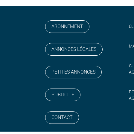
ABONNEMENT
ÉL
MA
ANNONCES LÉGALES
gram
 sur YouTube
CU
PETITES ANNONCES
A
PO
PUBLICITÉ
AG
CONTACT