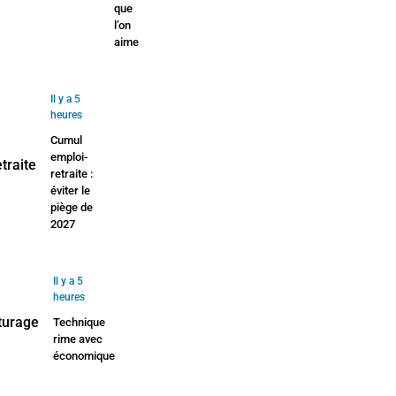
que
l’on
aime
Il y a 5
heures
Cumul
emploi-
retraite :
éviter le
piège de
2027
Il y a 5
heures
Technique
rime avec
économique