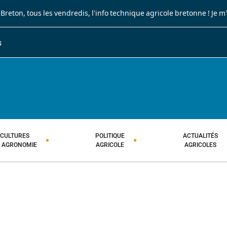
 Breton
, tous les vendredis, l'info technique agricole bretonne !
Je m
S
JOURNAL PAYSAN BRETON
HEBDOMADAIRE TECHNIQUE AGRI
CULTURES
POLITIQUE
ACTUALITÉS
T AGRONOMIE
AGRICOLE
AGRICOLES