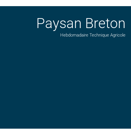
Paysan Breton
Hebdomadaire Technique Agricole
Suivez nos publications avec notre flux RSS
Aimez-nous sur facebook
Retrouvez-nous sur Linkedin
Suivez-nous sur insta
Regardez-nous