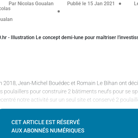
réservé aux abonnés
15 janvier
Par
Nicolas Goualan
Publié le 15 Jan 2021
L
n 2018, Jean-Michel Bouédec et Romain Le Bihan ont décidé 
es poulaillers pour construire 2 bâtiments neufs pour se 
ecentré notre activité sur un seul site et conservé 2 poulail
CET ARTICLE EST RÉSERVÉ
AUX ABONNÉS NUMÉRIQUES