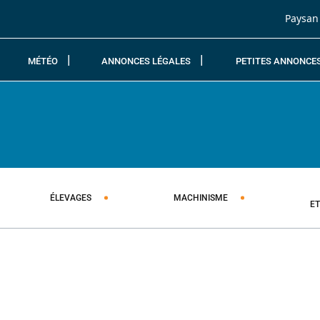
Passer au contenu
Paysan
MÉTÉO
ANNONCES LÉGALES
PETITES ANNONCE
ÉLEVAGES
MACHINISME
E