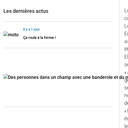
L
Les dernières actus
c
L
Il y a 1 jour
E
Ça roule à la ferme !
a
ê
E
s
«
g
s
n
d
«
é
l