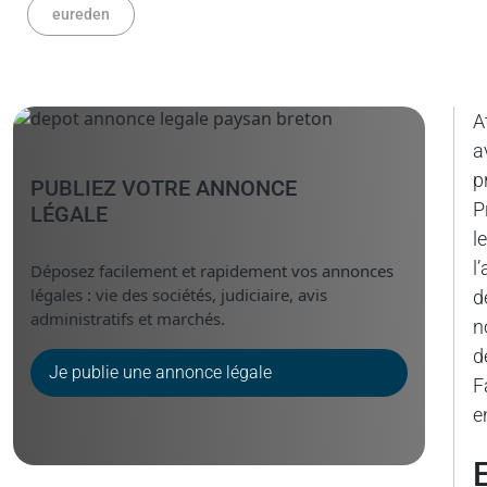
eureden
A
a
p
PUBLIEZ VOTRE ANNONCE
P
LÉGALE
l
l
Déposez facilement et rapidement vos annonces
légales : vie des sociétés, judiciaire, avis
d
administratifs et marchés.
n
d
Je publie une annonce légale
F
e