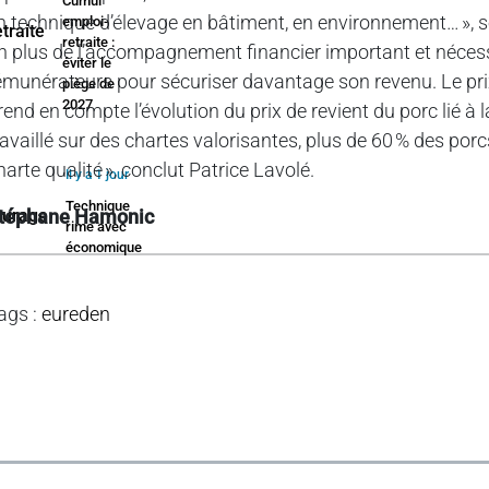
Cumul
n technique d’élevage en bâtiment, en environnement… », s
emploi-
retraite :
n plus de l’accompagnement financier important et nécess
éviter le
émunérateurs pour sécuriser davantage son revenu. Le pri
piège de
2027
rend en compte l’évolution du prix de revient du porc lié à
ravaillé sur des chartes valorisantes, plus de 60 % des 
harte qualité », conclut Patrice Lavolé.
Il y a 1 jour
Technique
téphane Hamonic
rime avec
économique
ags
:
eureden