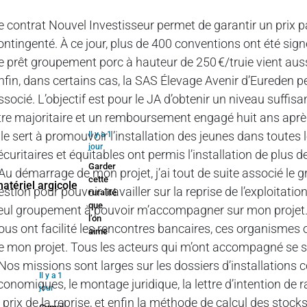
e contrat Nouvel Investisseur permet de garantir un prix
ontingenté. À ce jour, plus de 400 conventions ont été sig
e prêt groupement porc à hauteur de 250 €/truie vient auss
nfin, dans certains cas, la SAS Élevage Avenir d’Eureden 
ssocié. L’objectif est pour le JA d’obtenir un niveau suffis
tre majoritaire et un remboursement engagé huit ans après 
lle sert à promouvoir l’installation des jeunes dans toute
Il y a 1
jour
écuritaires et équitables ont permis l’installation de plus 
Garder
 Au démarrage de mon projet, j’ai tout de suite associé le 
cette
estion pour pouvoir travailler sur la reprise de l’exploitatio
ruralité
que
eul groupement à pouvoir m’accompagner sur mon projet. 
l’on
ous ont facilité les rencontres bancaires, ces organismes on
aime
e mon projet. Tous les acteurs qui m’ont accompagné se s
 Nos missions sont larges sur les dossiers d’installations
Il y a 1
conomiques, le montage juridique, la lettre d’intention de r
jour
e prix de la reprise, et enfin la méthode de calcul des st