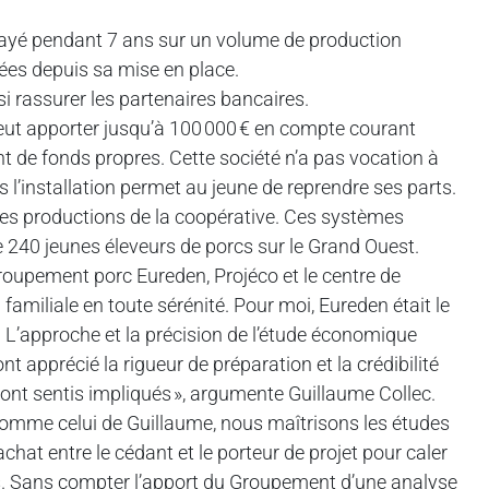
 payé pendant 7 ans sur un volume de production
nées depuis sa mise en place.
i rassurer les partenaires bancaires.
peut apporter jusqu’à 100 000 € en compte courant
ant de fonds propres. Cette société n’a pas vocation à
l’installation permet au jeune de reprendre ses parts.
s les productions de la coopérative. Ces systèmes
de 240 jeunes éleveurs de porcs sur le Grand Ouest.
groupement porc Eureden, Projéco et le centre de
n familiale en toute sérénité. Pour moi, Eureden était le
L’approche et la précision de l’étude économique
t apprécié la rigueur de préparation et la crédibilité
ont sentis impliqués », argumente Guillaume Collec.
 comme celui de Guillaume, nous maîtrisons les études
achat entre le cédant et le porteur de projet pour caler
ocks. Sans compter l’apport du Groupement d’une analyse