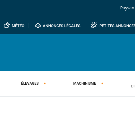
Passer au contenu
Paysan
MÉTÉO
ANNONCES LÉGALES
PETITES ANNONCE
ÉLEVAGES
MACHINISME
E