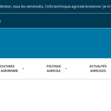
 Breton
, tous les vendredis, l'info technique agricole bretonne !
Je m
S
JOURNAL PAYSAN BRETON
HEBDOMADAIRE TECHNIQUE AGRI
CULTURES
POLITIQUE
ACTUALITÉS
T AGRONOMIE
AGRICOLE
AGRICOLES