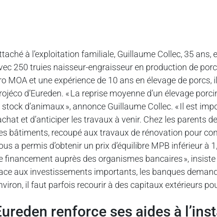
ttaché à l’exploitation familiale, Guillaume Collec, 35 ans, 
vec 250 truies naisseur-engraisseur en production de por
ro MOA et une expérience de 10 ans en élevage de porcs, il
rojéco d’Eureden. « La reprise moyenne d’un élevage porcin s
e stock d’animaux », annonce Guillaume Collec. « Il est imp
’achat et d’anticiper les travaux à venir. Chez les parents d
es bâtiments, recoupé aux travaux de rénovation pour confo
ous a permis d’obtenir un prix d’équilibre MPB inférieur à 1
e financement auprès des organismes bancaires », insiste 
ace aux investissements importants, les banques demande
nviron, il faut parfois recourir à des capitaux extérieurs po
Eureden renforce ses aides à l’inst