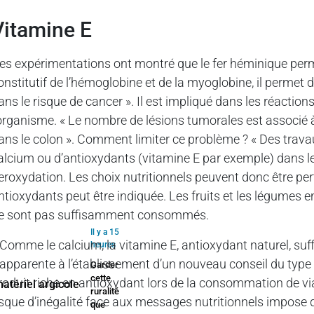
Vitamine E
es expérimentations ont montré que le fer héminique permet,
onstitutif de l’hémoglobine et de la myoglobine, il permet d
ans le risque de cancer ». Il est impliqué dans les réactions
’organisme. « Le nombre de lésions tumorales est associé 
ans le colon ». Comment limiter ce problème ? « Des trava
alcium ou d’antioxydants (vitamine E par exemple) dans le 
eroxydation. Les choix nutritionnels peuvent donc être per
ntioxydants peut être indiquée. Les fruits et les légumes e
e sont pas suffisamment consommés.
Il y a 15
 Comme le calcium, la vitamine E, antioxydant naturel, suf
heures
’apparente à l’établissement d’un nouveau conseil du type 
Garder
cette
roduit riche en antioxydant lors de la consommation de via
ruralité
isque d’inégalité face aux messages nutritionnels impose 
que