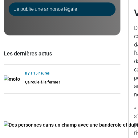
Je publie une annonce légale
D
c
d
l
Les dernières actus
d
c
Il y a 15 heures
p
Ça roule à la ferme !
a
n
«
s
p
r