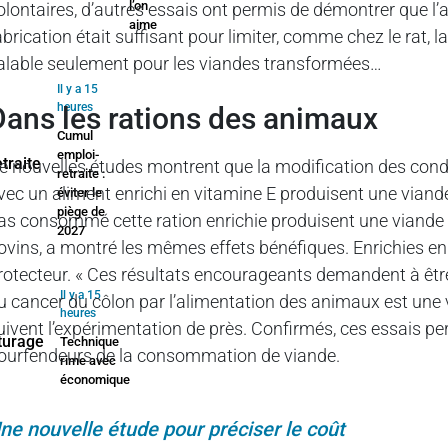
l’on
olontaires, d’autres essais ont permis de démontrer que l’
aime
abrication était suffisant pour limiter, comme chez le rat, 
alable seulement pour les viandes transformées…
Il y a 15
heures
Dans les rations des animaux
Cumul
emploi-
e nouvelles études montrent que la modification des condit
retraite :
vec un aliment enrichi en vitamine E produisent une viand
éviter le
piège de
as consommé cette ration enrichie produisent une viande 
2027
ovins, a montré les mêmes effets bénéfiques. Enrichies en l
rotecteur. « Ces résultats encourageants demandent à être
Il y a 15
u cancer du côlon par l’alimentation des animaux est une v
heures
uivent l’expérimentation de près. Confirmés, ces essais p
Technique
ourfendeurs de la consommation de viande.
rime avec
économique
ne nouvelle étude pour préciser le coût