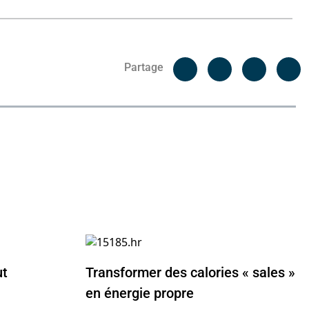
Facebook
C
Partage
Messenger
Linked i
ut
Transformer des calories « sales »
en énergie propre