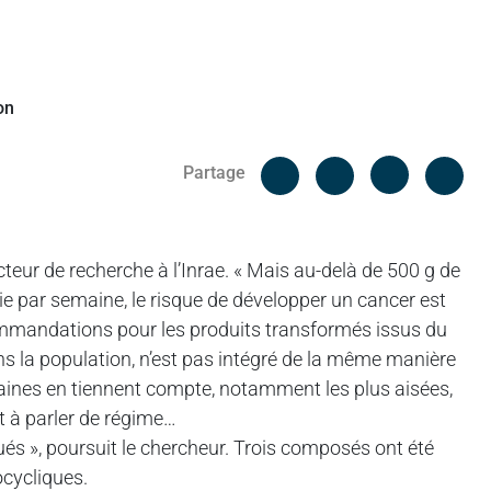
Facebook
Cop
Partage
Messenger
Linked in
ecteur de recherche à l’Inrae. « Mais au-delà de 500 g de
ie par semaine, le risque de développer un cancer est
mmandations pour les produits transformés issus du
ns la population, n’est pas intégré de la même manière
rtaines en tiennent compte, notamment les plus aisées,
t à parler de régime…
qués », poursuit le chercheur. Trois composés ont été
ocycliques.