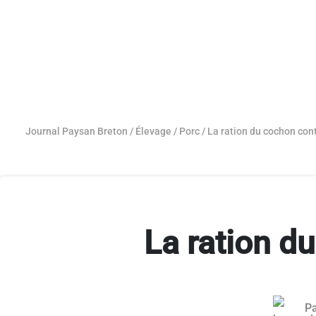
Journal Paysan Breton
/
Élevage
/
Porc
/
La ration du cochon cont
La ration d
P