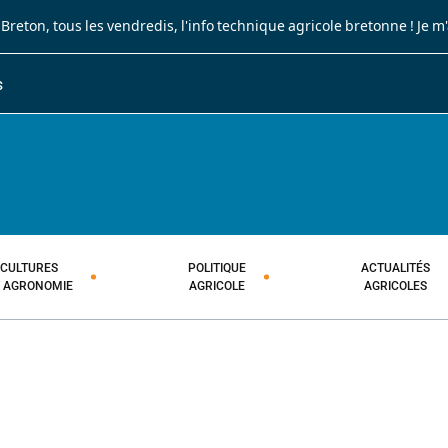
 Breton
, tous les vendredis, l'info technique agricole bretonne !
Je m
S
JOURNAL PAYSAN BRETON
HEBDOMADAIRE TECHNIQUE AGRI
CULTURES
POLITIQUE
ACTUALITÉS
T AGRONOMIE
AGRICOLE
AGRICOLES