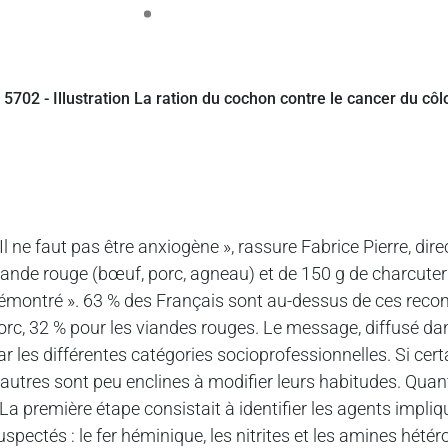
 Il ne faut pas être anxiogène », rassure Fabrice Pierre, dir
iande rouge (bœuf, porc, agneau) et de 150 g de charcuter
émontré ». 63 % des Français sont au-dessus de ces reco
orc, 32 % pour les viandes rouges. Le message, diffusé da
ar les différentes catégories socioprofessionnelles. Si ce
’autres sont peu enclines à modifier leurs habitudes. Quan
 La première étape consistait à identifier les agents impli
uspectés : le fer héminique, les nitrites et les amines hétér