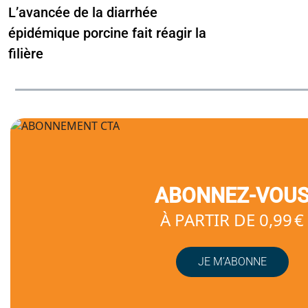
L’avancée de la diarrhée
épidémique porcine fait réagir la
filière
ABONNEZ-VOU
À PARTIR DE 0,99 €
JE M’ABONNE