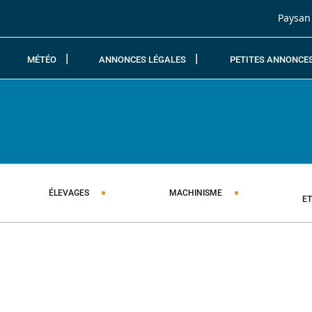
Passer au contenu
Paysan
MÉTÉO
ANNONCES LÉGALES
PETITES ANNONCE
ÉLEVAGES
MACHINISME
E