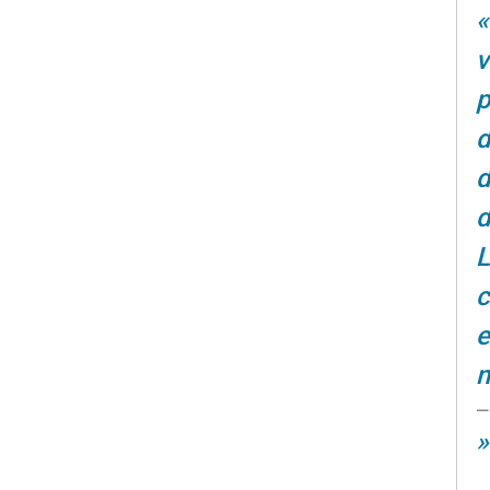
v
p
d
d
d
L
c
e
m