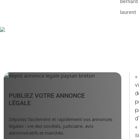
«
v
d
PUBLIEZ VOTRE ANNONCE
p
LÉGALE
p
d
Déposez facilement et rapidement vos annonces
légales : vie des sociétés, judiciaire, avis
«
administratifs et marchés.
s