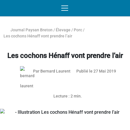
Passer au contenu
NAVIGATION MOBILE
O
NAVIGATION
PRINCIPALE
Journal Paysan Breton
/
Élevage
/
Porc
/
Les cochons Hénaff vont prendre l’air
Les cochons Hénaff vont prendre l’air
Par
Bernard Laurent
Publié le 27 Mai 2019
Article réservé aux abonnés
Lecture : 2 min.