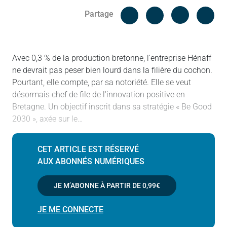
Facebook
Cop
Partage
Messenger
Linked in
Avec 0,3 % de la production bretonne, l'entreprise Hénaff
ne devrait pas peser bien lourd dans la filière du cochon.
Pourtant, elle compte, par sa notoriété. Elle se veut
désormais chef de file de l'innovation positive en
Bretagne. Un objectif inscrit dans sa stratégie « Be Good
2030 », axée sur le…
CET ARTICLE EST RÉSERVÉ
AUX ABONNÉS NUMÉRIQUES
JE M’ABONNE À PARTIR DE
0,99€
JE ME CONNECTE