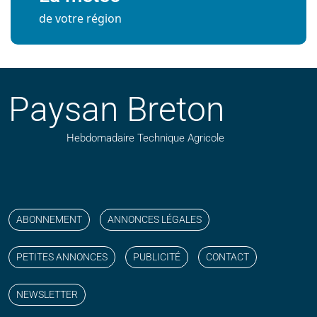
de votre région
Paysan Breton
Hebdomadaire Technique Agricole
Suivez nos publications avec notre flux RSS
Aimez-nous sur facebook
Retrouvez-nous sur Linkedin
Suivez-nous sur instagram
Regardez-nous sur YouTube
ABONNEMENT
ANNONCES LÉGALES
PETITES ANNONCES
PUBLICITÉ
CONTACT
NEWSLETTER