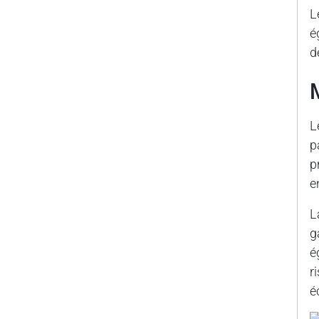
L
é
d
L
p
p
e
L
g
é
r
é