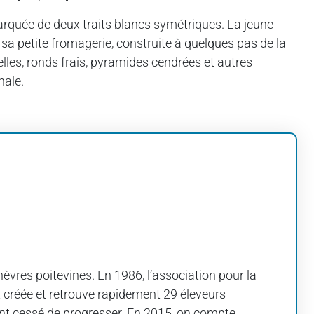
marquée de deux traits blancs symétriques. La jeune
sa petite fromagerie, construite à quelques pas de la
lles, ronds frais, pyramides cendrées et autres
nale.
hèvres poitevines. En 1986, l’association pour la
t créée et retrouve rapidement 29 éleveurs
ont cessé de progresser. En 2015, on compte