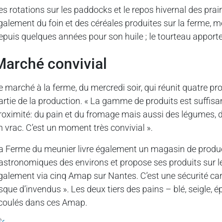
es rotations sur les paddocks et le repos hivernal des pra
galement du foin et des céréales produites sur la ferme, m
epuis quelques années pour son huile ; le tourteau appor
Marché convivial
e marché à la ferme, du mercredi soir, qui réunit quatre 
artie de la production. « La gamme de produits est suffisa
roximité: du pain et du fromage mais aussi des légumes, de
n vrac. C’est un moment très convivial ».
a Ferme du meunier livre également un magasin de produc
astronomiques des environs et propose ses produits sur 
galement via cinq Amap sur Nantes. C’est une sécurité car, 
isque d’invendus ». Les deux tiers des pains – blé, seigle, 
coulés dans ces Amap.