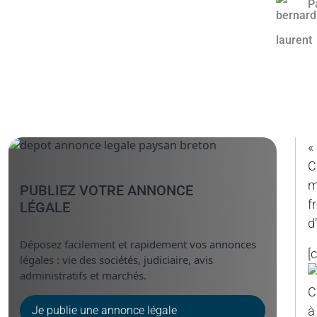
P
«
C
m
PUBLIEZ VOTRE ANNONCE
f
LÉGALE
d
Déposez facilement et rapidement vos annonces
[
légales : vie des sociétés, judiciaire, avis
administratifs et marchés.
C
Je publie une annonce légale
à