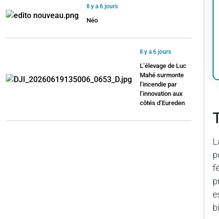
Il y a 6 jours
Néo
Il y a 6 jours
L’élevage de Luc
Mahé surmonte
l’incendie par
l’innovation aux
côtés d’Eureden
L
p
f
p
e
b