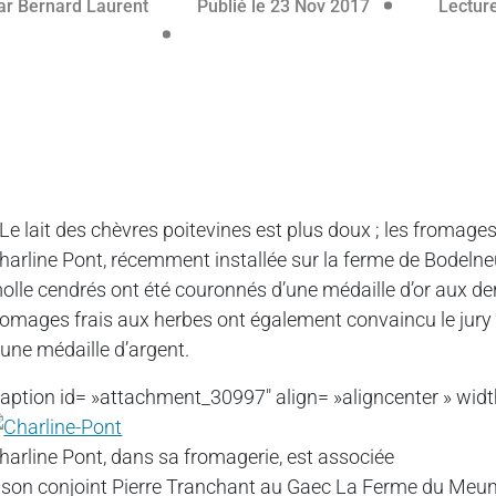
08 juillet 2026
ar
Bernard Laurent
Publié le 23 Nov 2017
Lecture
 Le lait des chèvres poitevines est plus doux ; les fromages
harline Pont, récemment installée sur la ferme de Bodelneuf
olle cendrés ont été couronnés d’une médaille d’or aux d
romages frais aux herbes ont également convaincu le jur
’une médaille d’argent.
caption id= »attachment_30997″ align= »aligncenter » widt
harline Pont, dans sa fromagerie, est associée
 son conjoint Pierre Tranchant au Gaec La Ferme du Meuni