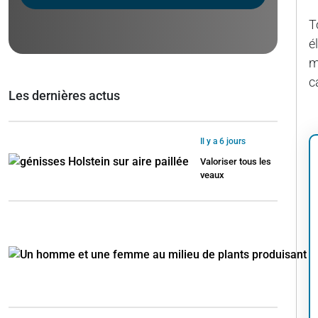
T
é
m
c
Les dernières actus
Il y a 6 jours
Valoriser tous les
veaux