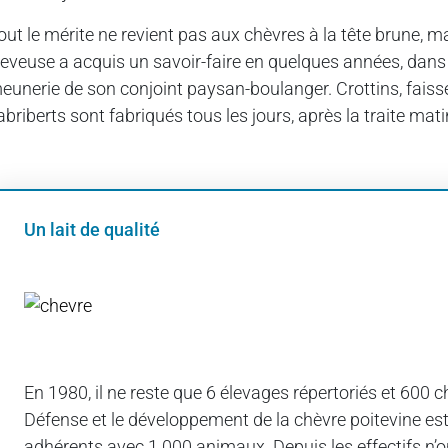
out le mérite ne revient pas aux chèvres à la tête brune, 
leveuse a acquis un savoir-faire en quelques années, dans 
eunerie de son conjoint paysan-boulanger. Crottins, faisse
abriberts sont fabriqués tous les jours, après la traite mati
Un lait de qualité
Il y a 6 jours
La myrtille
accompagne
bien les
En 1980, il ne reste que 6 élevages répertoriés et 600 c
légumes
Défense et le développement de la chèvre poitevine es
adhérents avec 1 000 animaux. Depuis les effectifs n’