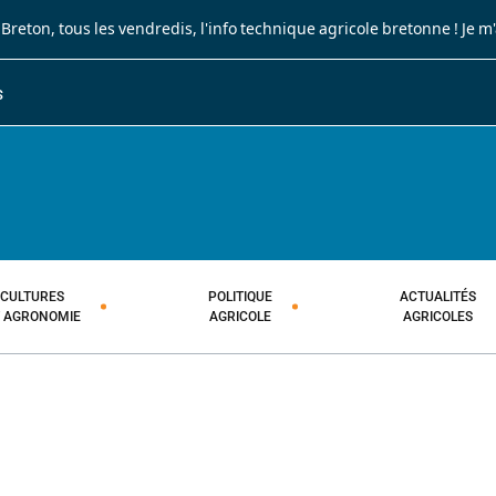
 Breton
, tous les vendredis, l'info technique agricole bretonne !
Je m
S
JOURNAL PAYSAN BRETON
HEBDOMADAIRE TECHNIQUE AGRI
CULTURES
POLITIQUE
ACTUALITÉS
T AGRONOMIE
AGRICOLE
AGRICOLES