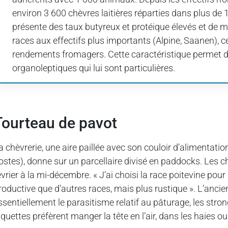
environ 3 600 chèvres laitières réparties dans plus de 
présente des taux butyreux et protéique élevés et de me
races aux effectifs plus importants (Alpine, Saanen), c
rendements fromagers. Cette caractéristique permet d
organoleptiques qui lui sont particulières.
Tourteau de pavot
a chèvrerie, une aire paillée avec son couloir d’alimentation
ostes), donne sur un parcellaire divisé en paddocks. Les c
évrier à la mi-décembre. « J’ai choisi la race poitevine po
roductive que d’autres races, mais plus rustique ». L’ancie
ssentiellement le parasitisme relatif au pâturage, les stron
iquettes préfèrent manger la tête en l’air, dans les haies 