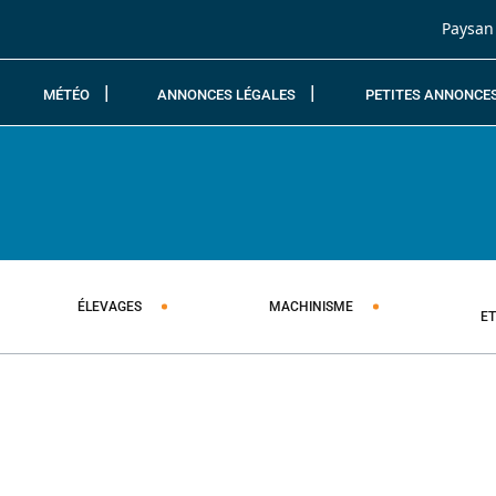
Passer au contenu
Paysan
MÉTÉO
ANNONCES LÉGALES
PETITES ANNONCE
ÉLEVAGES
MACHINISME
E