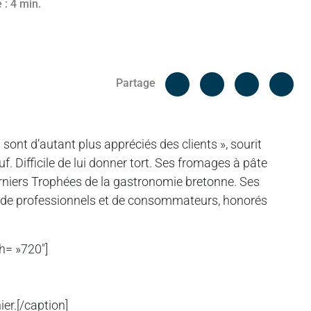
 : 4 min.
Facebook
Cop
Partage
Messenger
Linked in
 sont d’autant plus appréciés des clients », sourit
. Difficile de lui donner tort. Ses fromages à pâte
erniers Trophées de la gastronomie bretonne. Ses
y de professionnels et de consommateurs, honorés
h= »720″]
er.[/caption]