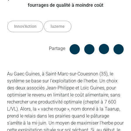
Innov'Action
luzerne
Facebook
Cop
Partage
Messenger
Linked in
Au Gaec Guines, à Saint-Marc-sur-Couesnon (35), le
système se base sur l’exploitation de l’herbe. Un choix
des deux associés Jean-Philippe et Loïc Guines, pour
optimiser le revenu en limitant le coût alimentaire, sans
rechercher une productivité optimale (cheptel à 7 600
L/VL). Alors, la « vache rouge », nom donné à la Taarup,
prend le relais dans les prairies quand le pâturage
s’arrête à la mi-juin. Un moyen de maximiser l’herbe pour
cette exploitation située sur sol séchant. Si, au début, le