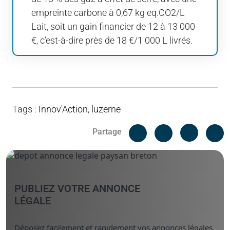
empreinte carbone à 0,67 kg eq.CO2/L
Lait, soit un gain financier de 12 à 13 000
€, c’est-à-dire près de 18 €/1 000 L livrés.
Tags
:
Innov'Action
,
luzerne
Facebook
C
Partage
Messenger
Linked i
PUBLIEZ VOTRE ANNONCE
LÉGALE
Déposez facilement et rapidement vos annonces légales