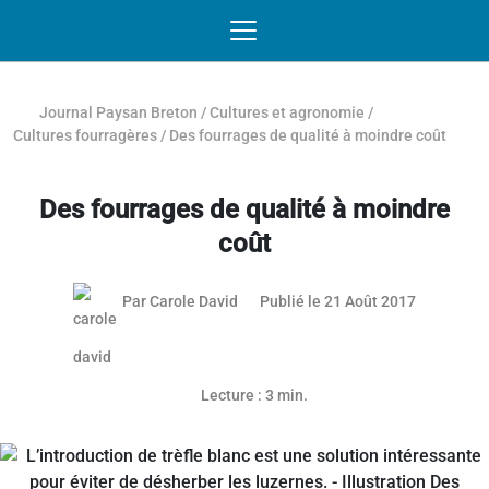
Passer au contenu
NAVIGATION MOBILE
O
NAVIGATION
PRINCIPALE
Journal Paysan Breton
/
Cultures et agronomie
/
Cultures fourragères
/
Des fourrages de qualité à moindre coût
Des fourrages de qualité à moindre
coût
21 août 2
Par
Carole David
Publié le 21 Août 2017
Lecture : 3 min.