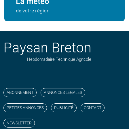
La météo
de votre région
Paysan Breton
Hebdomadaire Technique Agricole
Suivez nos publications avec notre flux RSS
Aimez-nous sur facebook
Retrouvez-nous sur Linkedin
Suivez-nous sur instagram
Regardez-nous sur YouTube
ABONNEMENT
ANNONCES LÉGALES
PETITES ANNONCES
PUBLICITÉ
CONTACT
NEWSLETTER