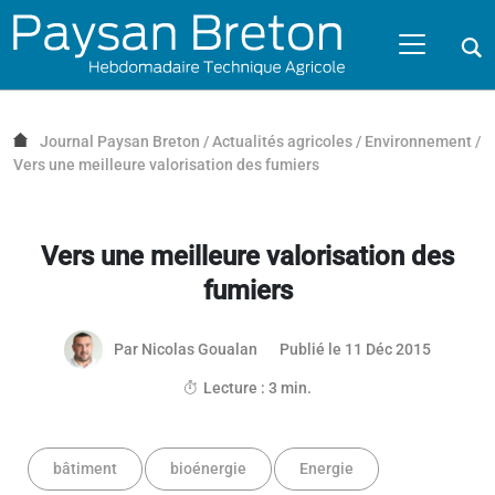
Passer au contenu
NAVIGATION MOBILE
O
NAVIGATION
PRINCIPALE
Journal Paysan Breton
/
Actualités agricoles
/
Environnement
/
Vers une meilleure valorisation des fumiers
Vers une meilleure valorisation des
fumiers
21 juille
Par
Nicolas Goualan
Publié le 11 Déc 2015
Lecture : 3 min.
bâtiment
bioénergie
Energie