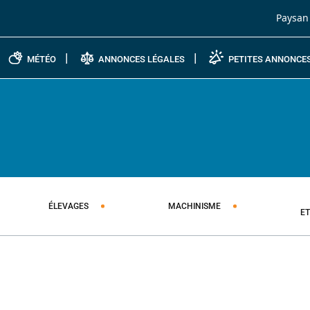
Passer au contenu
Paysan
MÉTÉO
ANNONCES LÉGALES
PETITES ANNONCE
ÉLEVAGES
MACHINISME
E