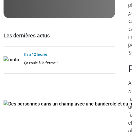
p
p
o
c
Les dernières actus
i
p
t
Il y a 12 heures
Ça roule à la ferme !
A
n
f
a
f
e
a