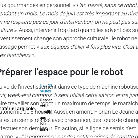
lus gourmandes en personnel.
« L’an passé, sans ce robot,
endant un mois. Le mois de juin est très important au nivea
n ne respecte pas ce jour d’intervention, on ne peut pas sui
ulture »
. Aussi, intervenir trop tard quand les adventices 
nvestissement change son approche culturale : le robot ne
assage permet
« aux équipes d’aller 4 fois plus vite. C’es
rès fastidieux »
.
préparer l’espace pour le robot
u vu de l’investissement dans ce type de machine robotis
Il y a 12
heures
uit, week-end compris. Il sera utilisé cette saison entre juin 
Garder
aire travailler son robot un maximum de temps, le maraîche
cette
utonomie de 8 heures. Aussi, en amont, Florian Le Jeune a 
ruralité
que
aites, un semis réalisé avec précaution, des tours de cha
l’on
ffectuer son demi-tour. En action, si la ligne de semis n’es
aime
larme.
« J’ai commencé par des petites séries de carotte b