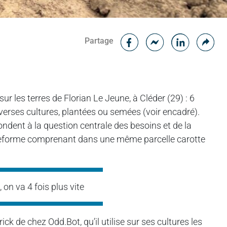
Facebook
Cop
Partage
Messenger
Linked in
r les terres de Florian Le Jeune, à Cléder (29) : 6
erses cultures, plantées ou semées (voir encadré).
ndent à la question centrale des besoins et de la
ateforme comprenant dans une même parcelle carotte
 on va 4 fois plus vite
ck de chez Odd.Bot, qu’il utilise sur ses cultures les