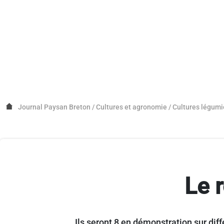
Journal Paysan Breton
/
Cultures et agronomie
/
Cultures légumi
Le 
Ils seront 8 en démonstration sur di