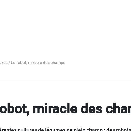
ères
/
Le robot, miracle des champs
robot, miracle des ch
fférentes cultures de légumes de plein champ : des robo