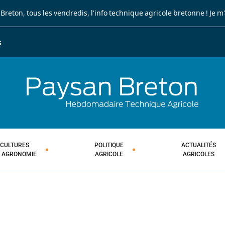
 Breton
, tous les vendredis, l'info technique agricole bretonne !
Je m
S
JOURNA
HEBDOM
CULTURES
POLITIQUE
ACTUALITÉS
T AGRONOMIE
AGRICOLE
AGRICOLES