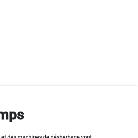
amps
ts et des machines de désherbage vont