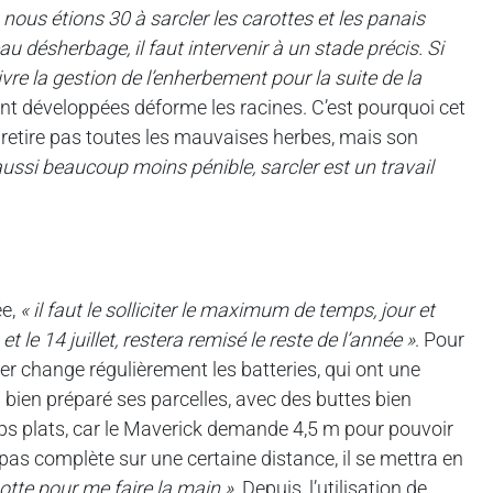
 nous étions 30 à sarcler les carottes et les panais
u désherbage, il faut intervenir à un stade précis. Si
vre la gestion de l’enherbement pour la suite de la
sont développées déforme les racines. C’est pourquoi cet
 retire pas toutes les mauvaises herbes, mais son
t aussi beaucoup moins pénible, sarcler est un travail
ée,
« il faut le solliciter le maximum de temps, jour et
et le 14 juillet, restera remisé le reste de l’année »
. Pour
r change régulièrement les batteries, qui ont une
bien préparé ses parcelles, avec des buttes bien
mps plats, car le Maverick demande 4,5 m pour pouvoir
t pas complète sur une certaine distance, il se mettra en
otte pour me faire la main »
. Depuis, l’utilisation de