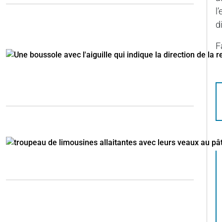
l
d
F