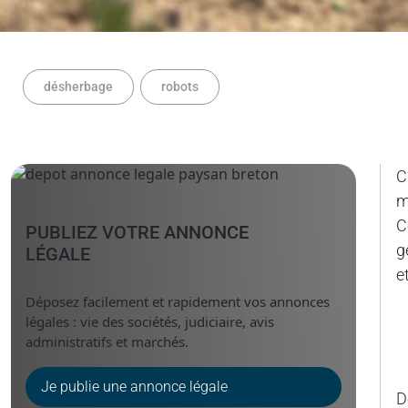
désherbage
robots
C
m
C
PUBLIEZ VOTRE ANNONCE
g
LÉGALE
e
Déposez facilement et rapidement vos annonces
légales : vie des sociétés, judiciaire, avis
administratifs et marchés.
Je publie une annonce légale
D