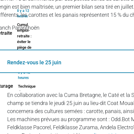
’engin est bien maîtrisée, un premier bilan sera tiré en jui
Il y a 12
ifférents, les carottes et les panais représentent 15 % du ch
heures
Cumul
anch Paranthoën
emploi-
retraite :
éviter le
piège de
2027
Rendez-vous le 25 juin
Il y a 12
heures
Technique
rime avec
En collaboration avec la Cuma Bretagne, le Caté et la
économique
champ se tiendra le jeudi 25 juin au lieu-dit Coat Moua
concernera des cultures semées : carotte, panais, ains
Les machines prévues au programme sont : Odd.Bot Ma
Feldklasse Pacorel, Feldklasse Zurama, Andela Electro