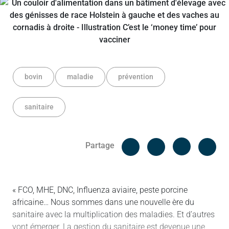
bovin
maladie
prévention
sanitaire
Facebook
Cop
Partage
Messenger
Linked in
« FCO, MHE, DNC, Influenza aviaire, peste porcine
africaine… Nous sommes dans une nouvelle ère du
sanitaire avec la multiplication des maladies. Et d’autres
vont émerger. La gestion du sanitaire est devenue une