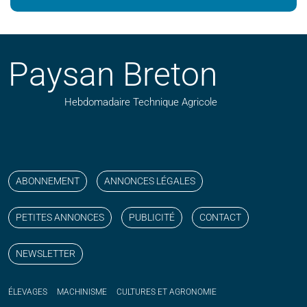
Paysan Breton
Hebdomadaire Technique Agricole
Suivez nos publications avec notre flux RSS
Aimez-nous sur facebook
Retrouvez-nous sur Linkedin
Suivez-nous sur instagram
Regardez-nous sur YouTube
ABONNEMENT
ANNONCES LÉGALES
PETITES ANNONCES
PUBLICITÉ
CONTACT
NEWSLETTER
ÉLEVAGES
MACHINISME
CULTURES ET AGRONOMIE