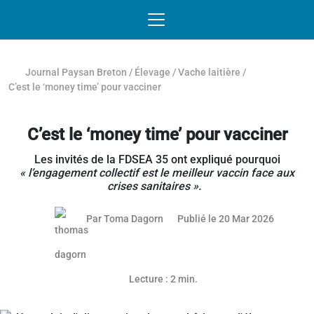
Passer au contenu
NAVIGATION MOBILE
O
NAVIGATION
PRINCIPALE
Journal Paysan Breton
/
Élevage
/
Vache laitière
/
C’est le ‘money time’ pour vacciner
C’est le ‘money time’ pour vacciner
Les invités de la FDSEA 35 ont expliqué pourquoi
« l’engagement collectif est le meilleur vaccin face aux
crises sanitaires ».
19 mars 
Par
Toma Dagorn
Publié le 20 Mar 2026
Article réservé aux abonnés
Lecture : 2 min.