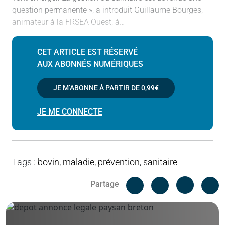
question permanente », a introduit Guillaume Bourges,
animateur à la FRSEA Ouest, à…
CET ARTICLE EST RÉSERVÉ
AUX ABONNÉS NUMÉRIQUES
JE M’ABONNE À PARTIR DE
0,99€
JE ME CONNECTE
Tags
:
bovin
,
maladie
,
prévention
,
sanitaire
Facebook
C
Partage
Messenger
Linked i