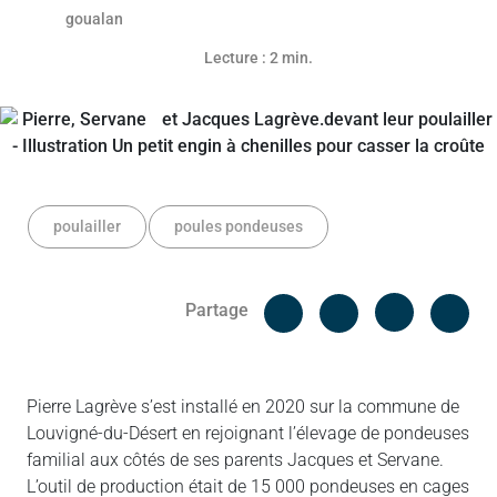
Lecture : 2 min.
poulailler
poules pondeuses
Facebook
Cop
Partage
Messenger
Linked in
Pierre Lagrève s’est installé en 2020 sur la commune de
Louvigné-du-Désert en rejoignant l’élevage de pondeuses
familial aux côtés de ses parents Jacques et Servane.
L’outil de production était de 15 000 pondeuses en cages