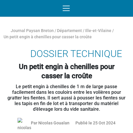
Passer au contenu
NAVIGATION MOBILE
O
NAVIGATION
PRINCIPALE
Journal Paysan Breton
/
Département
/
Ille-et-Vilaine
/
Un petit engin à chenilles pour casser la croûte
DOSSIER TECHNIQUE
Un petit engin à chenilles pour
casser la croûte
Le petit engin à chenilles de 1 m de large passe
facilement dans les couloirs entre les volières pour
gratter les fientes. Il sert aussi à pousser les fientes sur
les tapis en fin de lot et à transporter du matériel
d’élevage lors du vide sanitaire.
25 octob
Par
Nicolas Goualan
Publié le 25 Oct 2024