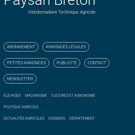
Hebdomadaire Technique Agricole
Suivez nos publications avec notre flux RSS
Aimez-nous sur facebook
Retrouvez-nous sur Linkedin
Suivez-nous sur instagram
Regardez-nous sur YouTube
ABONNEMENT
ANNONCES LÉGALES
PETITES ANNONCES
PUBLICITÉ
CONTACT
NEWSLETTER
ÉLEVAGES
MACHINISME
CULTURES ET AGRONOMIE
POLITIQUE
AGRICOLE
ACTUALITÉS
AGRICOLES
DOSSIERS
DÉPARTEMENT