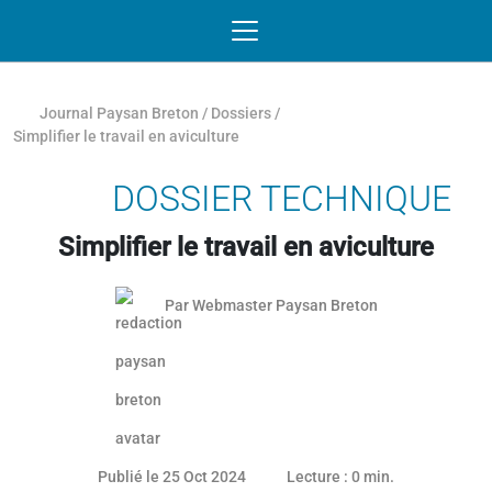
Passer au contenu
NAVIGATION MOBILE
O
NAVIGATION
PRINCIPALE
Journal Paysan Breton
/
Dossiers
/
Simplifier le travail en aviculture
DOSSIER TECHNIQUE
Simplifier le travail en aviculture
Par
Webmaster Paysan Breton
24 octobre 2024
Publié le 25 Oct 2024
Lecture : 0 min.