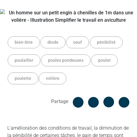
bien-être
dinde
oeuf
pénibilité
poulailler
poules pondeuses
poulet
poulette
volière
Facebook
Cop
Partage
Messenger
Linked in
L’amélioration des conditions de travail, la diminution de
la pénibilité de certaines tâches, le gain de temps sont