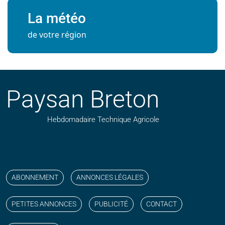
La météo
de votre région
Paysan Breton
Hebdomadaire Technique Agricole
Suivez nos publications avec notre flux RSS
Aimez-nous sur facebook
Retrouvez-nous sur Linkedin
Suivez-nous sur instagram
Regardez-nous sur YouTube
ABONNEMENT
ANNONCES LÉGALES
PETITES ANNONCES
PUBLICITÉ
CONTACT