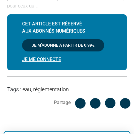
pour ceux qui…
CET ARTICLE EST RÉSERVÉ
AUX ABONNÉS NUMÉRIQUES
JE M’ABONNE À PARTIR DE
0,99€
JE ME CONNECTE
Tags
:
eau
,
réglementation
Facebook
C
Partage
Messenger
Linked i