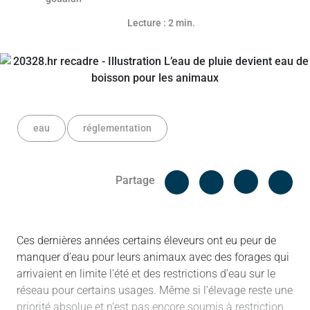
Lecture : 2 min.
eau
réglementation
Facebook
Cop
Partage
Messenger
Linked in
Ces dernières années certains éleveurs ont eu peur de
manquer d’eau pour leurs animaux avec des forages qui
arrivaient en limite l’été et des restrictions d’eau sur le
réseau pour certains usages. Même si l’élevage reste une
priorité absolue et n’est pas encore soumis à restriction,