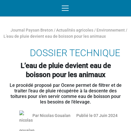
Passer au contenu
NAVIGATION MOBILE
O
NAVIGATION
PRINCIPALE
Journal Paysan Breton
/
Actualités agricoles
/
Environnement
/
L’eau de pluie devient eau de boisson pour les animaux
DOSSIER TECHNIQUE
L’eau de pluie devient eau de
boisson pour les animaux
Le procédé proposé par Ocene permet de filtrer et de
traiter l’eau de pluie récupérée à la descente des
toitures pour s’en servir comme eau de boisson pour
les besoins de l’élevage.
20 juin
Par
Nicolas Goualan
Publié le 07 Juin 2024
Article réservé aux abonnés