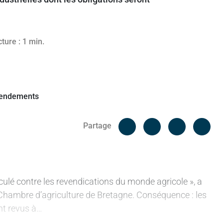
24
ture : 1 min.
Facebook
Cop
Partage
Messenger
Linked in
asculé contre les revendications du monde agricole », a
 Chambre d’agriculture de Bretagne. Conséquence : les
nt revus à…