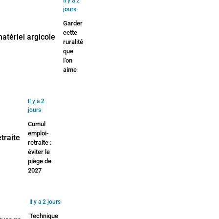
Il y a 2
jours
Garder
cette
ruralité
que
l’on
aime
Il y a 2
jours
Cumul
emploi-
retraite :
éviter le
piège de
2027
Il y a 2 jours
Technique