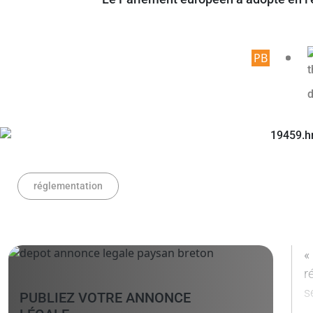
Article
réglementation
«
r
s
PUBLIEZ VOTRE ANNONCE