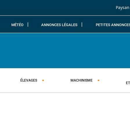
Passer au contenu
Paysan
MÉTÉO
ANNONCES LÉGALES
PETITES ANNONCE
ÉLEVAGES
MACHINISME
E