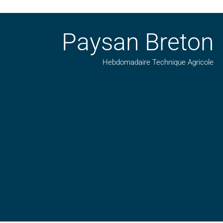
Paysan Breton
Hebdomadaire Technique Agricole
Suivez nos publications avec notre flux RSS
Aimez-nous sur facebook
Retrouvez-nous sur Linkedin
Suivez-nous sur insta
Regardez-nous