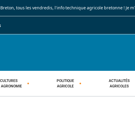
 Breton
, tous les vendredis, l'info technique agricole bretonne !
Je m
S
JOURNAL PAYSAN BRETON
HEBDOMADAIRE TECHNIQUE AGRI
CULTURES
POLITIQUE
ACTUALITÉS
T AGRONOMIE
AGRICOLE
AGRICOLES