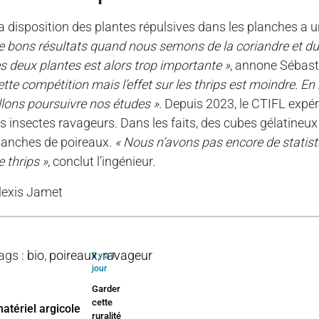
a disposition des plantes répulsives dans les planches a u
e bons résultats quand nous semons de la coriandre et d
es deux plantes est alors trop importante »
, annone Sébast
ette compétition mais l’effet sur les thrips est moindre. 
llons poursuivre nos études ».
Depuis 2023, le CTIFL expéri
es insectes ravageurs. Dans les faits, des cubes gélatineu
lanches de poireaux.
« Nous n’avons pas encore de statis
e thrips »
, conclut l’ingénieur.
lexis Jamet
ags
:
bio
,
poireaux
,
ravageur
Il y a 1
jour
Garder
cette
ruralité