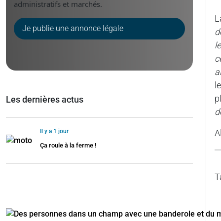
administratifs et marchés.
L
Je publie une annonce légale
d
l
c
a
l
p
Les dernières actus
d
Il y a 1 jour
A
Ça roule à la ferme !
T