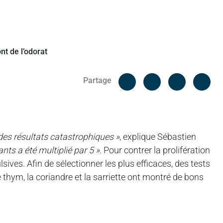
Facebook
Cop
Partage
Messenger
Linked in
 des résultats catastrophiques »
, explique Sébastien
ants a été multiplié par 5 »
. Pour contrer la prolifération
sives. Afin de sélectionner les plus efficaces, des tests
le thym, la coriandre et la sarriette ont montré de bons