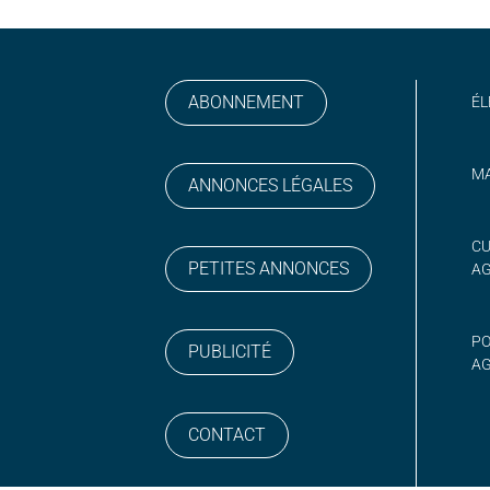
ABONNEMENT
ÉL
MA
ANNONCES LÉGALES
gram
 sur YouTube
CU
PETITES ANNONCES
A
PO
PUBLICITÉ
AG
CONTACT