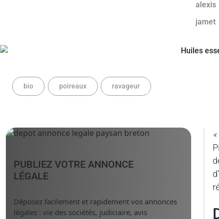
bio
poireaux
ravageur
«
P
d
PUBLIEZ VOTRE ANNONCE
d
LÉGALE
r
Déposez facilement et rapidement vos annonces
légales : vie des sociétés, judiciaire, avis