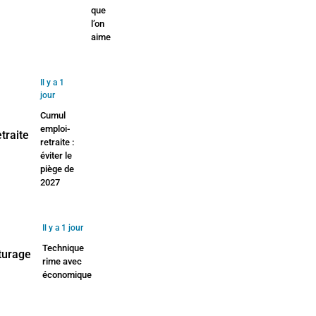
que
l’on
aime
Il y a 1
jour
Cumul
emploi-
retraite :
éviter le
piège de
2027
Il y a 1 jour
Technique
rime avec
économique