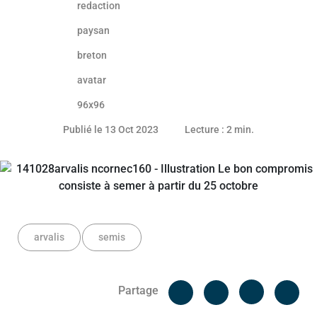
12 octobre 2023
Publié le 13 Oct 2023
Lecture : 2 min.
arvalis
semis
Facebook
Cop
Partage
Messenger
Linked in