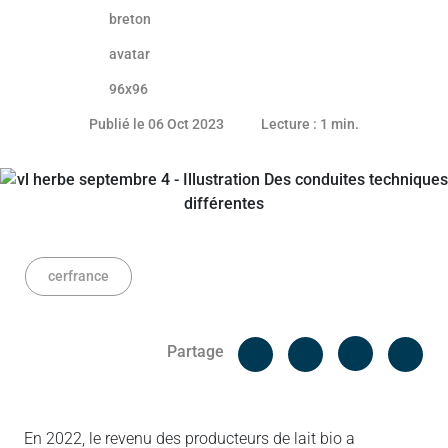
05 octobre 2023
Publié le 06 Oct 2023
Lecture : 1 min.
cerfrance
Facebook
Cop
Partage
Messenger
Linked in
En 2022, le revenu des producteurs de lait bio a