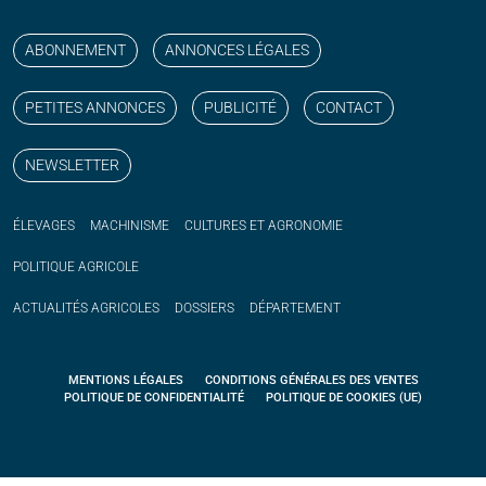
Suivez nos publications avec notre flux RSS
Aimez-nous sur facebook
Retrouvez-nous sur Linkedin
Suivez-nous sur instagram
Regardez-nous sur YouTube
ABONNEMENT
ANNONCES LÉGALES
PETITES ANNONCES
PUBLICITÉ
CONTACT
NEWSLETTER
ÉLEVAGES
MACHINISME
CULTURES ET AGRONOMIE
POLITIQUE
AGRICOLE
ACTUALITÉS
AGRICOLES
DOSSIERS
DÉPARTEMENT
MENTIONS LÉGALES
CONDITIONS GÉNÉRALES DES VENTES
POLITIQUE DE CONFIDENTIALITÉ
POLITIQUE DE COOKIES (UE)