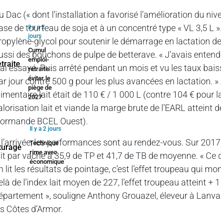
u Dac (« dont l’installation a favorisé l’amélioration du ni
ase de tourteau de soja et à un concentré type « VL 3,5 L »
Il y a 2
jours
ropylène-glycol pour soutenir le démarrage en lactation des
Cumul
ussi des bouchons de pulpe de betterave. « J’avais entendu 
emploi-
’ai essayé. Puis arrêté pendant un mois et vu les taux bai
retraite :
éviter le
ar jour contre 500 g pour les plus avancées en lactation. » 
piège de
limentaire lait était de 110 € / 1 000 L (contre 104 € po
2027
alorisation lait et viande la marge brute de l’EARL attein
ormande BCEL Ouest).
Il y a 2 jours
 l’arrivée, les performances sont au rendez-vous. Sur 2017,
Technique
rime avec
ait par vache à 35,9 de TP et 41,7 de TB de moyenne. « Ce
économique
n lit les résultats de pointage, c’est l’effet troupeau qui m
elà de l’index lait moyen de 227, l’effet troupeau atteint
épartement », souligne Anthony Grouazel, éleveur à Lanva
es Côtes d’Armor.