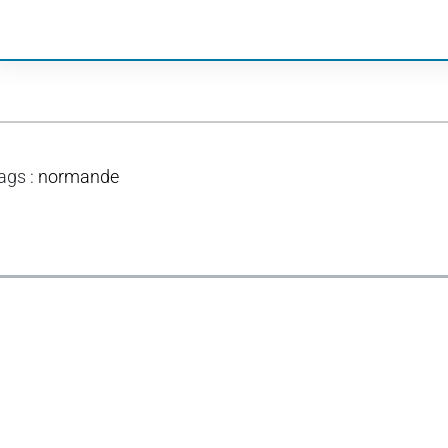
ags
:
normande