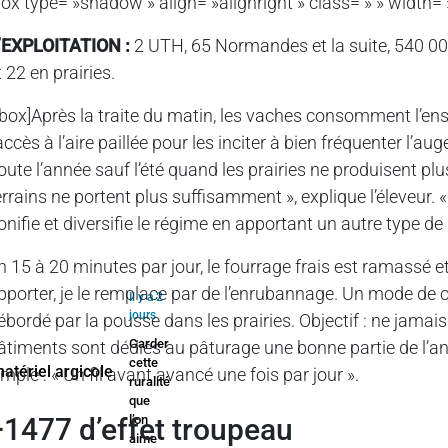
box type= »shadow » align= »alignright » class= » » width=
’EXPLOITATION :
2 UTH, 65 Normandes et la suite, 540 000
t 22 en prairies.
/box]Après la traite du matin, les vaches consomment l’ensil
’accès à l’aire paillée pour les inciter à bien fréquenter l’au
oute l’année sauf l’été quand les prairies ne produisent pl
errains ne portent plus suffisamment », explique l’éleveur. 
onifie et diversifie le régime en apportant un autre type d
n 15 à 20 minutes par jour, le fourrage frais est ramassé et 
pporter, je le remplace par de l’enrubannage. Un mode de co
Il y a 2
jours
ébordé par la pousse dans les prairies. Objectif : ne jamais
Garder
âtiments sont dédiés au pâturage une bonne partie de l’
cette
imple : « Un fil avant avancé une fois par jour ».
ruralité
que
+1477 d’effet troupeau
l’on
aime