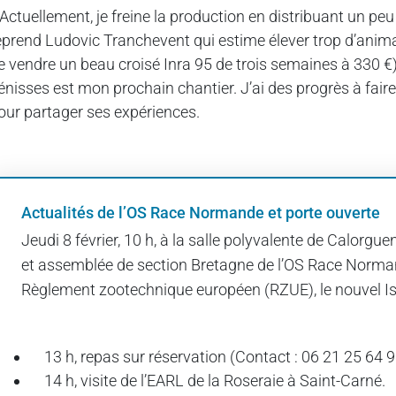
 Actuellement, je freine la production en distribuant un peu
eprend Ludovic Tranchevent qui estime élever trop d’animau
e vendre un beau croisé Inra 95 de trois semaines à 330 €).
énisses est mon prochain chantier. J’ai des progrès à faire
our partager ses expériences.
Actualités de l’OS Race Normande et porte ouverte
Jeudi 8 février, 10 h, à la salle polyvalente de Calor
et assemblée de section Bretagne de l’OS Race Norman
Règlement zootechnique européen (RZUE), le nouvel I
13 h, repas sur réservation (Contact : 06 21 25 64 
14 h, visite de l’EARL de la Roseraie à Saint-Carné.