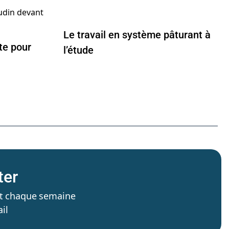
Le travail en système pâturant à
cte pour
l’étude
ter
’est chaque semaine
il