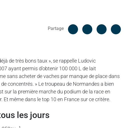
Facebook
Cop
Partage
Messenger
Linked in
éjà de très bons taux », se rappelle Ludovic
007 ayant permis d’obtenir 100 000 L de lait
olume sans acheter de vaches par manque de place dans
s et de concentrés. » Le troupeau de Normandes a bien
est sur la première marche du podium de la race en
r. Et même dans le top 10 en France sur ce critère.
tous les jours