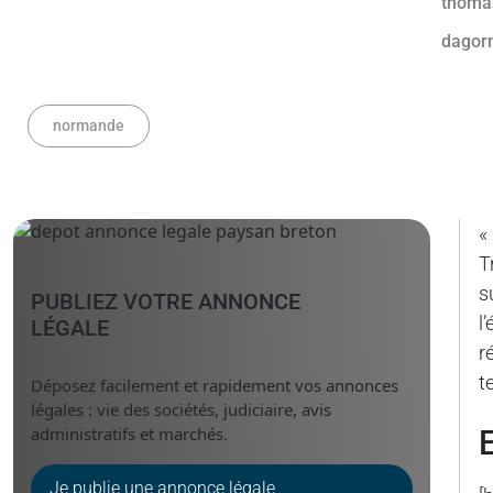
normande
«
T
s
PUBLIEZ VOTRE ANNONCE
l
LÉGALE
r
t
Déposez facilement et rapidement vos annonces
légales : vie des sociétés, judiciaire, avis
administratifs et marchés.
Je publie une annonce légale