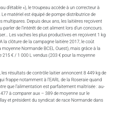
veau d’étable »), le troupeau accède à un correcteur à
. Le matériel est équipé de pompe distributrice de
 multipares. Depuis deux ans, les laitières reçoivent
parler de l’intérêt de cet aliment lors d’un concours.
sser… Les vaches les plus productives en reçoivent 1 kg
A la clôture de la campagne laitière 2017, le coût
ur la moyenne Normande BCEL Ouest), mais grâce à la
t de 215 € / 1 000 L vendus (203 € pour la moyenne
 les résultats de contrôle laitier annoncent 8 449 kg de
 qui frappe notamment à l’EARL de la Roseraie quand
ontre que l’alimentation est parfaitement maîtrisée : au-
 + 1 477 à comparer aux – 389 de moyenne sur le
llay et président du syndicat de race Normande dans