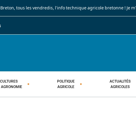
 Breton
, tous les vendredis, l'info technique agricole bretonne !
Je m
S
JOURNAL PAYSAN BRETON
HEBDOMADAIRE TECHNIQUE AGRI
CULTURES
POLITIQUE
ACTUALITÉS
T AGRONOMIE
AGRICOLE
AGRICOLES