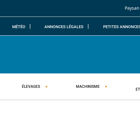
Passer au contenu
Paysan
MÉTÉO
ANNONCES LÉGALES
PETITES ANNONCE
ÉLEVAGES
MACHINISME
E