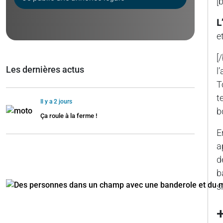
[
L
e
[
Les dernières actus
l
T
t
Il y a 2 jours
b
Ça roule à la ferme !
E
a
d
b
s