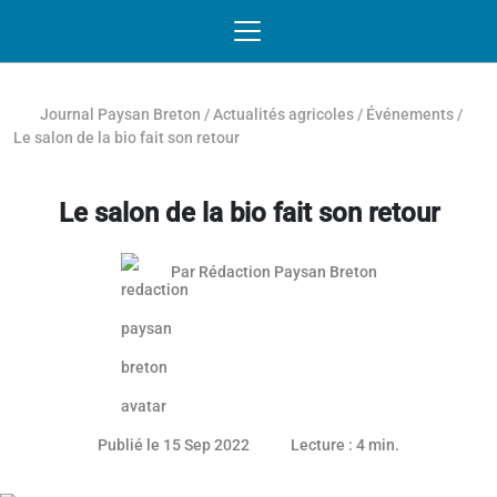
Passer au contenu
NAVIGATION MOBILE
O
NAVIGATION
PRINCIPALE
Journal Paysan Breton
/
Actualités agricoles
/
Événements
/
Le salon de la bio fait son retour
Le salon de la bio fait son retour
Par
Rédaction Paysan Breton
25 mai 2023
Publié le 15 Sep 2022
Lecture : 4 min.