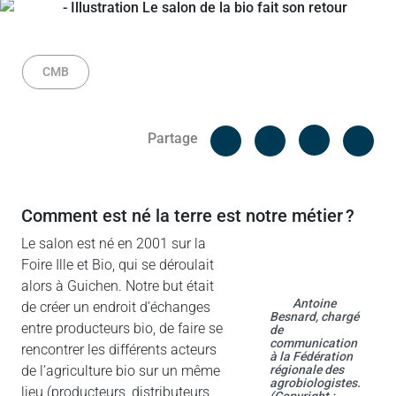
CMB
Facebook
Cop
Partage
Messenger
Linked in
comment est né la terre est notre métier ?
Le salon est né en 2001 sur la
Foire Ille et Bio, qui se déroulait
alors à Guichen. Notre but était
Antoine
de créer un endroit d’échanges
Besnard, chargé
entre producteurs bio, de faire se
de
communication
rencontrer les différents acteurs
à la Fédération
de l’agriculture bio sur un même
régionale des
agrobiologistes.
lieu (producteurs, distributeurs,
(Copyright :