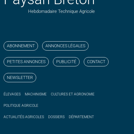
Hebdomadaire Technique Agricole
Suivez nos publications avec notre flux RSS
Aimez-nous sur facebook
Retrouvez-nous sur Linkedin
Suivez-nous sur instagram
Regardez-nous sur YouTube
ABONNEMENT
ANNONCES LÉGALES
PETITES ANNONCES
PUBLICITÉ
CONTACT
NEWSLETTER
ÉLEVAGES
MACHINISME
CULTURES ET AGRONOMIE
POLITIQUE
AGRICOLE
ACTUALITÉS
AGRICOLES
DOSSIERS
DÉPARTEMENT