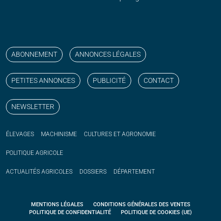
Suivez nos publications avec notre flux RSS
Aimez-nous sur facebook
Retrouvez-nous sur Linkedin
Suivez-nous sur instagram
Regardez-nous sur YouTube
ABONNEMENT
ANNONCES LÉGALES
PETITES ANNONCES
PUBLICITÉ
CONTACT
NEWSLETTER
ÉLEVAGES
MACHINISME
CULTURES ET AGRONOMIE
POLITIQUE
AGRICOLE
ACTUALITÉS
AGRICOLES
DOSSIERS
DÉPARTEMENT
MENTIONS LÉGALES
CONDITIONS GÉNÉRALES DES VENTES
POLITIQUE DE CONFIDENTIALITÉ
POLITIQUE DE COOKIES (UE)