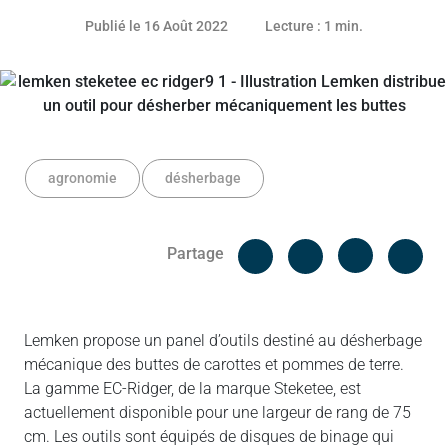
16 août 2022
Publié le 16 Août 2022
Lecture : 1 min.
agronomie
désherbage
Facebook
Cop
Partage
Messenger
Linked in
Lemken propose un panel d’outils destiné au désherbage
mécanique des buttes de carottes et pommes de terre.
La gamme EC-Ridger, de la marque Steketee, est
actuellement disponible pour une largeur de rang de 75
cm. Les outils sont équipés de disques de binage qui