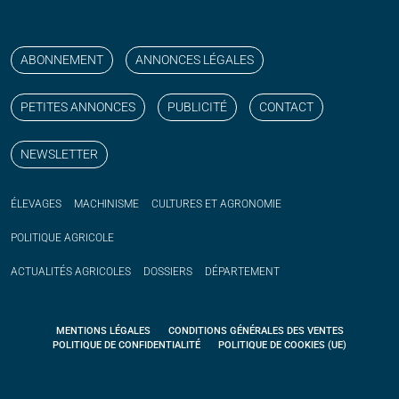
Suivez nos publications avec notre flux RSS
Aimez-nous sur facebook
Retrouvez-nous sur Linkedin
Suivez-nous sur instagram
Regardez-nous sur YouTube
ABONNEMENT
ANNONCES LÉGALES
PETITES ANNONCES
PUBLICITÉ
CONTACT
NEWSLETTER
ÉLEVAGES
MACHINISME
CULTURES ET AGRONOMIE
POLITIQUE
AGRICOLE
ACTUALITÉS
AGRICOLES
DOSSIERS
DÉPARTEMENT
MENTIONS LÉGALES
CONDITIONS GÉNÉRALES DES VENTES
POLITIQUE DE CONFIDENTIALITÉ
POLITIQUE DE COOKIES (UE)