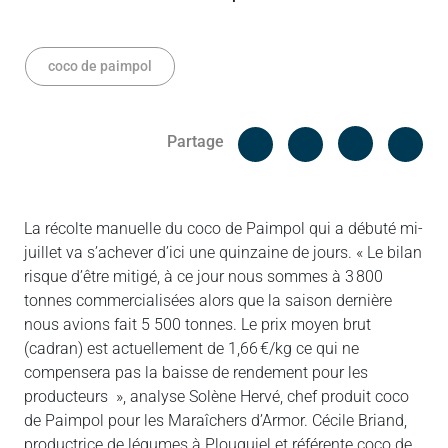
coco de paimpol
Facebook
Cop
Partage
Messenger
Linked in
La récolte manuelle du coco de Paimpol qui a débuté mi-
juillet va s’achever d’ici une quinzaine de jours. « Le bilan
risque d’être mitigé, à ce jour nous sommes à 3 800
tonnes commercialisées alors que la saison dernière
nous avions fait 5 500 tonnes. Le prix moyen brut
(cadran) est actuellement de 1,66 €/kg ce qui ne
compensera pas la baisse de rendement pour les
producteurs », analyse Solène Hervé, chef produit coco
de Paimpol pour les Maraîchers d’Armor. Cécile Briand,
productrice de légumes à Plouguiel et référente coco de