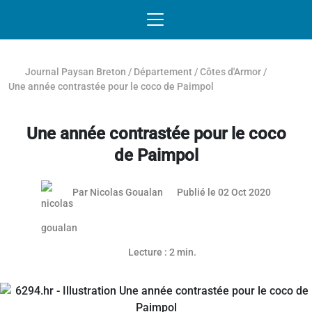
Passer au contenu
NAVIGATION MOBILE
O
NAVIGATION
PRINCIPALE
Journal Paysan Breton
/
Département
/
Côtes d'Armor
/
Une année contrastée pour le coco de Paimpol
Une année contrastée pour le coco
de Paimpol
Par
Nicolas Goualan
Publié le 02 Oct 2020
Lecture : 2 min.