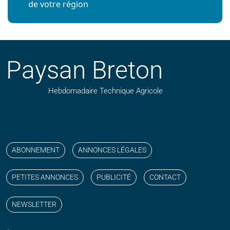
de votre région
Paysan Breton
Hebdomadaire Technique Agricole
Suivez nos publications avec notre flux RSS
Aimez-nous sur facebook
Retrouvez-nous sur Linkedin
Suivez-nous sur instagram
Regardez-nous sur YouTube
ABONNEMENT
ANNONCES LÉGALES
PETITES ANNONCES
PUBLICITÉ
CONTACT
NEWSLETTER