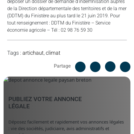
déposer un dossier de demande d’indemnisation auprès
de la Direction départementale des territoires et de la mer
(DDTM) du Finistère au plus tard le 21 juin 2019. Pour
tout renseignement : DDTM du Finistère – Service
économie agricole – Tél : 02 98 76 59 30
Tags
:
artichaut
,
climat
Facebook
C
Partage
Messenger
Linked i
PUBLIEZ VOTRE ANNONCE
LÉGALE
Déposez facilement et rapidement vos annonces légales
: vie des sociétés, judiciaire, avis administratifs et