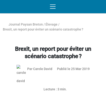
Passer au contenu
NAVIGATION MOBILE
O
NAVIGATION
PRINCIPALE
Journal Paysan Breton
/
Élevage
/
Brexit, un report pour éviter un scénario catastrophe ?
Brexit, un report pour éviter un
scénario catastrophe ?
25 mars 2
Par
Carole David
Publié le 25 Mar 2019
Lecture : 3 min.