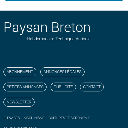
Paysan Breton
Hebdomadaire Technique Agricole
Suivez nos publications avec notre flux RSS
Aimez-nous sur facebook
Retrouvez-nous sur Linkedin
Suivez-nous sur instagram
Regardez-nous sur YouTube
ABONNEMENT
ANNONCES LÉGALES
PETITES ANNONCES
PUBLICITÉ
CONTACT
NEWSLETTER
ÉLEVAGES
MACHINISME
CULTURES ET AGRONOMIE