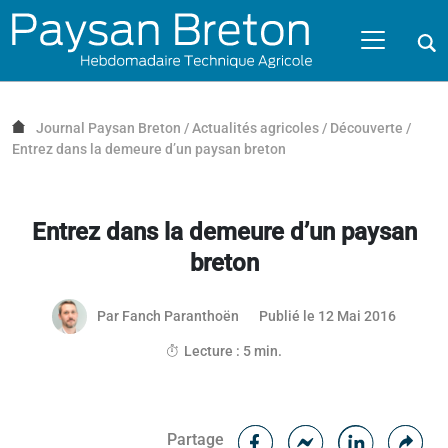
Passer au contenu
NAVIGATION MOBILE
O
NAVIGATION
PRINCIPALE
Journal Paysan Breton
/
Actualités agricoles
/
Découverte
/
Entrez dans la demeure d’un paysan breton
Entrez dans la demeure d’un paysan
breton
Par
Fanch Paranthoën
Publié le 12 Mai 2016
Lecture : 5 min.
Facebook
Cop
Partage