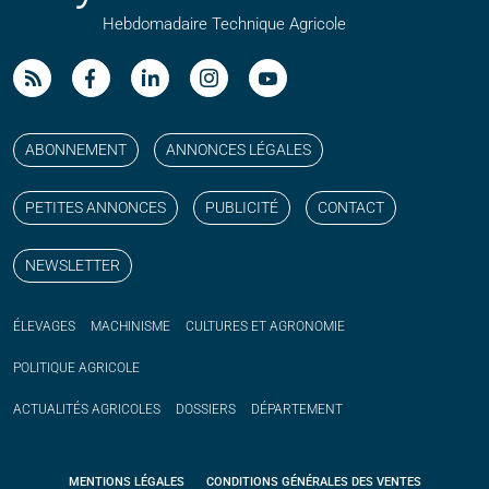
Hebdomadaire Technique Agricole
Suivez nos publications avec notre flux RSS
Aimez-nous sur facebook
Retrouvez-nous sur Linkedin
Suivez-nous sur instagram
Regardez-nous sur YouTube
ABONNEMENT
ANNONCES LÉGALES
PETITES ANNONCES
PUBLICITÉ
CONTACT
NEWSLETTER
ÉLEVAGES
MACHINISME
CULTURES ET AGRONOMIE
POLITIQUE
AGRICOLE
ACTUALITÉS
AGRICOLES
DOSSIERS
DÉPARTEMENT
MENTIONS LÉGALES
CONDITIONS GÉNÉRALES DES VENTES