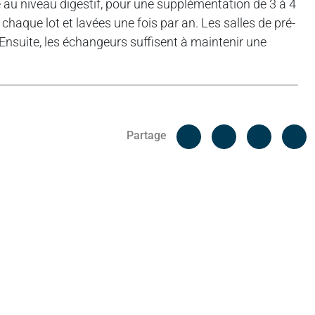
 au niveau digestif, pour une supplémentation de 3 à 4
chaque lot et lavées une fois par an. Les salles de pré-
nsuite, les échangeurs suffisent à maintenir une
Facebook
C
Partage
Messenger
Linked i