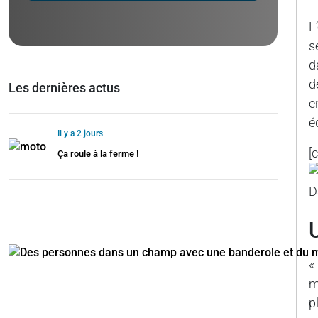
L
s
d
d
Les dernières actus
e
é
Il y a 2 jours
[
Ça roule à la ferme !
D
«
m
p