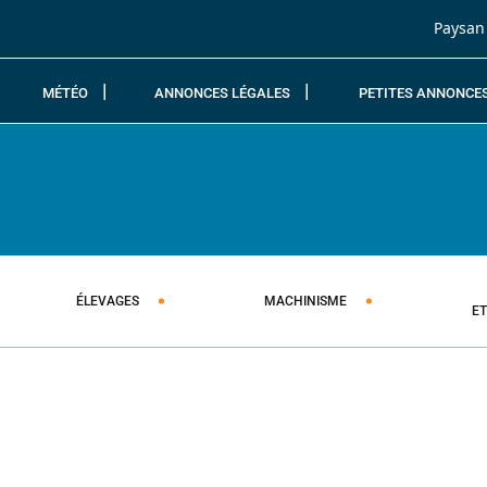
Passer au contenu
Paysan
MÉTÉO
ANNONCES LÉGALES
PETITES ANNONCE
ÉLEVAGES
MACHINISME
E