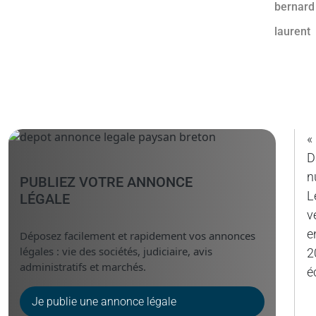
«
D
n
PUBLIEZ VOTRE ANNONCE
L
LÉGALE
v
e
Déposez facilement et rapidement vos annonces
légales : vie des sociétés, judiciaire, avis
2
administratifs et marchés.
é
Je publie une annonce légale