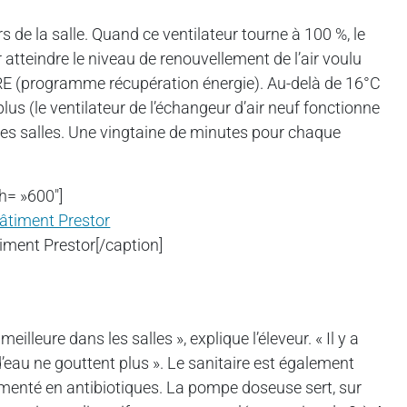
s de la salle. Quand ce ventilateur tourne à 100 %, le
 atteindre le niveau de renouvellement de l’air voulu
PRE (programme récupération énergie). Au-delà de 16°C
plus (le ventilateur de l’échangeur d’air neuf fonctionne
 des salles. Une vingtaine de minutes pour chaque
h= »600″]
timent Prestor[/caption]
leure dans les salles », explique l’éleveur. « Il y a
’eau ne gouttent plus ». Le sanitaire est également
plémenté en antibiotiques. La pompe doseuse sert, sur