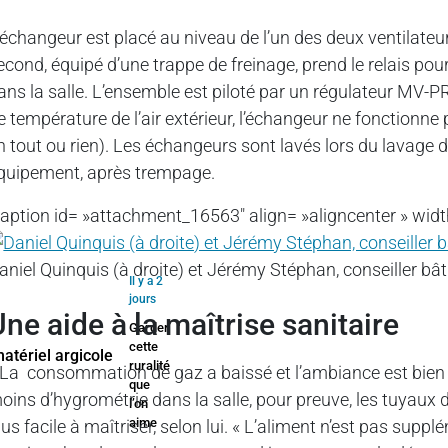
’échangeur est placé au niveau de l’un des deux ventilateur
econd, équipé d’une trappe de freinage, prend le relais pour
ans la salle. L’ensemble est piloté par un régulateur MV-
e température de l’air extérieur, l’échangeur ne fonctionne 
n tout ou rien). Les échangeurs sont lavés lors du lavage
quipement, après trempage.
caption id= »attachment_16563″ align= »aligncenter » widt
aniel Quinquis (à droite) et Jérémy Stéphan, conseiller bâ
Il y a 2
jours
Une aide à la maîtrise sanitaire
Garder
cette
ruralité
 La consommation de gaz a baissé et l’ambiance est bien meil
que
oins d’hygrométrie dans la salle, pour preuve, les tuyaux d
l’on
aime
lus facile à maîtriser, selon lui. « L’aliment n’est pas sup