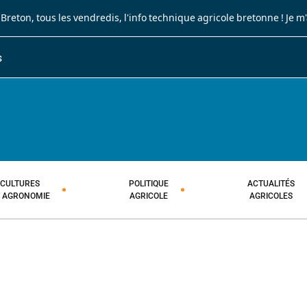
 Breton
, tous les vendredis, l'info technique agricole bretonne !
Je m
S
JOURNAL PAYSAN BRETON
HEBDOMADAIRE TECHNIQUE AGRI
CULTURES
POLITIQUE
ACTUALITÉS
T AGRONOMIE
AGRICOLE
AGRICOLES