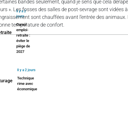
ertaines bandes seulement, quand je sens que cela dérape
ours ». Les fosses des salles de post-sevrage sont vidées à 
Il y a 2
ngraissement sont chauffées avant l’entrée des animaux. E
jours
onne température de confort.
Cumul
emploi-
retraite :
éviter le
piège de
2027
Il y a 2 jours
Technique
rime avec
économique