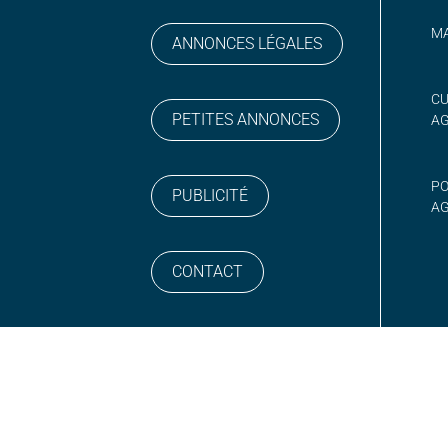
MA
ANNONCES LÉGALES
gram
 sur YouTube
CU
PETITES ANNONCES
A
PO
PUBLICITÉ
AG
CONTACT
NEWSLETTER