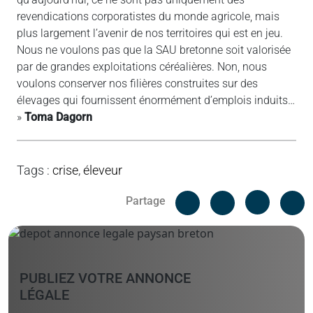
revendications corporatistes du monde agricole, mais
plus largement l’avenir de nos territoires qui est en jeu.
Nous ne voulons pas que la SAU bretonne soit valorisée
par de grandes exploitations céréalières. Non, nous
voulons conserver nos filières construites sur des
élevages qui fournissent énormément d’emplois induits…
»
Toma Dagorn
Tags
:
crise
,
éleveur
Facebook
C
Partage
Messenger
Linked i
PUBLIEZ VOTRE ANNONCE
LÉGALE