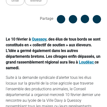
crise
éleveur
Facebook
Cop
Partage
Messenger
Linked in
Le 10 février à
Quessoy
, des élus de tous bords se sont
constitués en « collectif de soutien » aux éleveurs.
L’idée a germé également dans les autres
départements bretons. Les clivages enfin dépassés, un
grand rassemblement régional aura lieu à
Loudéac
ce
samedi.
Suite à la demande syndicale d’alerter tous les élus
locaux sur la gravité de la crise agricole que traverse
l’ensemble des productions animales, le Conseil
départemental a organisé mercredi 10 février dernier une
rencontre au lycée de la Ville Davy à Quessoy
rassemblant tous les maires ou leurs représentants,