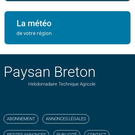
La météo
de votre région
Paysan Breton
Hebdomadaire Technique Agricole
Suivez nos publications avec notre flux RSS
Aimez-nous sur facebook
Retrouvez-nous sur Linkedin
Suivez-nous sur instagram
Regardez-nous sur YouTube
ABONNEMENT
ANNONCES LÉGALES
PETITES ANNONCES
PUBLICITÉ
CONTACT