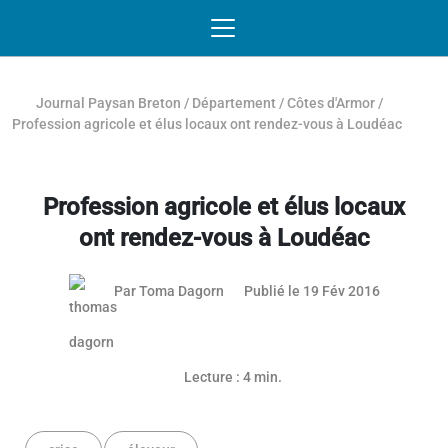
Passer au contenu
NAVIGATION MOBILE
O
NAVIGATION
PRINCIPALE
Journal Paysan Breton
/
Département
/
Côtes d'Armor
/
Profession agricole et élus locaux ont rendez-vous à Loudéac
Profession agricole et élus locaux
ont rendez-vous à Loudéac
03 mai 20
Par
Toma Dagorn
Publié le 19 Fév 2016
Lecture : 4 min.