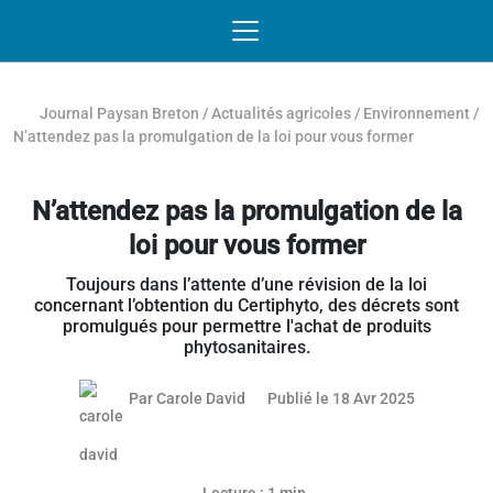
Passer au contenu
NAVIGATION MOBILE
O
NAVIGATION
PRINCIPALE
Journal Paysan Breton
/
Actualités agricoles
/
Environnement
/
N’attendez pas la promulgation de la loi pour vous former
N’attendez pas la promulgation de la
loi pour vous former
Toujours dans l’attente d’une révision de la loi
concernant l’obtention du Certiphyto, des décrets sont
promulgués pour permettre l'achat de produits
phytosanitaires.
17 avril 20
Par
Carole David
Publié le 18 Avr 2025