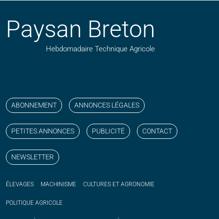
Paysan Breton
Hebdomadaire Technique Agricole
Suivez nos publications avec notre flux RSS
Aimez-nous sur facebook
Retrouvez-nous sur Linkedin
Suivez-nous sur instagram
Regardez-nous sur YouTube
ABONNEMENT
ANNONCES LÉGALES
PETITES ANNONCES
PUBLICITÉ
CONTACT
NEWSLETTER
ÉLEVAGES
MACHINISME
CULTURES ET AGRONOMIE
POLITIQUE
AGRICOLE