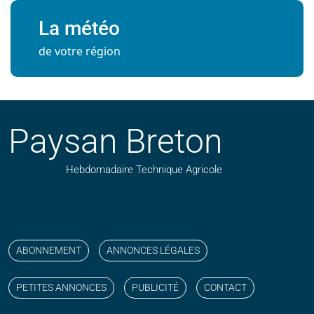
La météo
de votre région
Paysan Breton
Hebdomadaire Technique Agricole
Suivez nos publications avec notre flux RSS
Aimez-nous sur facebook
Retrouvez-nous sur Linkedin
Suivez-nous sur instagram
Regardez-nous sur YouTube
ABONNEMENT
ANNONCES LÉGALES
PETITES ANNONCES
PUBLICITÉ
CONTACT