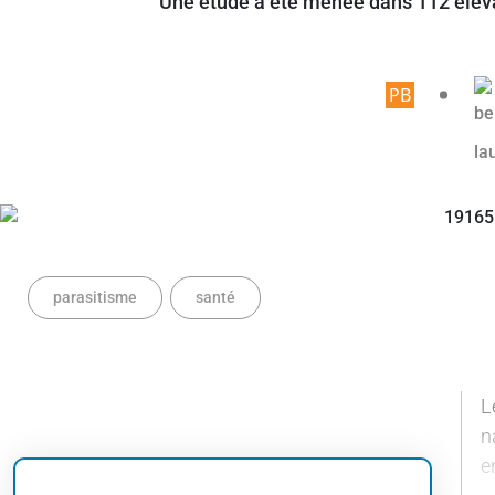
Une étude a été menée dans 112 élevage
Article 
parasitisme
santé
L
n
e