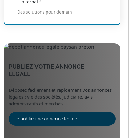
alternatif
Des solutions pour demain
PUBLIEZ VOTRE ANNONCE
LÉGALE
Déposez facilement et rapidement vos annonces
légales : vie des sociétés, judiciaire, avis
administratifs et marchés.
Je publie une annonce légale