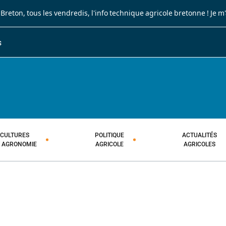
 Breton
, tous les vendredis, l'info technique agricole bretonne !
Je m
S
JOURNAL PAYSAN BRETON
HEBDOMADAIRE TECHNIQUE AGRI
CULTURES
POLITIQUE
ACTUALITÉS
T AGRONOMIE
AGRICOLE
AGRICOLES