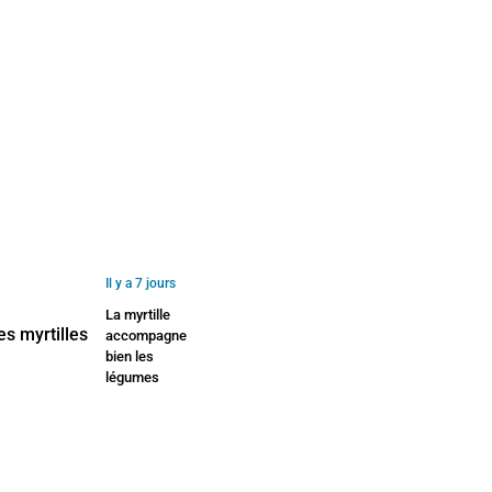
Il y a 7 jours
La myrtille
accompagne
bien les
légumes