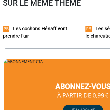
SUR LE MÊME THÈME
Les cochons Hénaff vont
Les sé
prendre l’air
le charcuti
ABONNEZ-VOU
À PARTIR DE 0,99 €