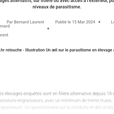
s alternatifs, sur litière ou avec accès à l’extérieur, p
niveaux de parasitisme.
réservé aux abonnés
14 mars 2
Par
Bernard Laurent
Publié le 15 Mar 2024
L
es élevages enquêtés sont en filière alternative depuis 
aisseurs-engraisseurs, avec un minimum de trente truies, 
ngraisseurs. Un questionnaire sur la conduite et des anal