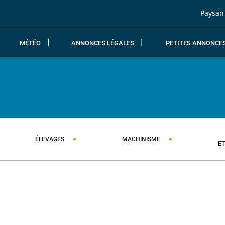
Passer au contenu
Paysan
MÉTÉO
ANNONCES LÉGALES
PETITES ANNONCE
ÉLEVAGES
MACHINISME
E