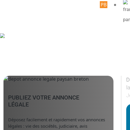
Article r
D
l
J
PUBLIEZ VOTRE ANNONCE
LÉGALE
Déposez facilement et rapidement vos annonces
légales : vie des sociétés, judiciaire, avis