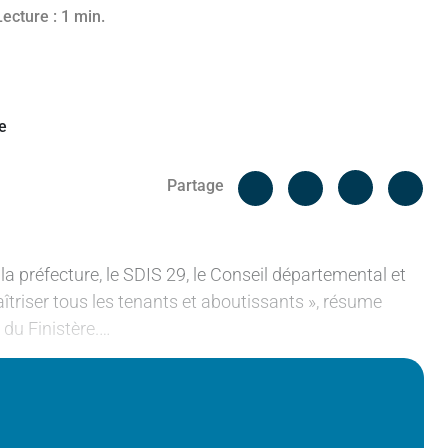
 2023
Lecture : 1 min.
Facebook
Cop
Partage
Messenger
Linked in
la préfecture, le SDIS 29, le Conseil départemental et
aîtriser tous les tenants et aboutissants », résume
 du Finistère.…