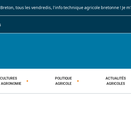
 Breton
, tous les vendredis, l'info technique agricole bretonne !
Je m
S
JOURNAL PAYSAN BRETON
HEBDOMADAIRE TECHNIQUE AGRI
CULTURES
POLITIQUE
ACTUALITÉS
T AGRONOMIE
AGRICOLE
AGRICOLES