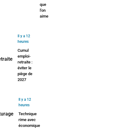
que
l’on
aime
Il y a 12
heures
Cumul
emploi-
retraite :
éviter le
piège de
2027
Il y a 12
heures
Technique
rime avec
économique