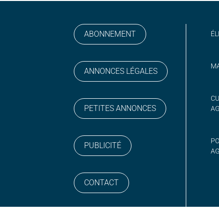
ABONNEMENT
ÉL
MA
ANNONCES LÉGALES
gram
 sur YouTube
CU
PETITES ANNONCES
A
PO
PUBLICITÉ
AG
CONTACT