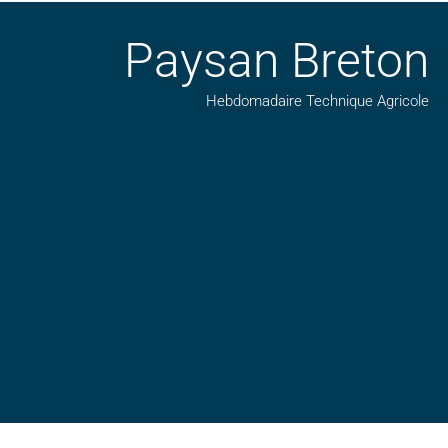
Paysan Breton
Hebdomadaire Technique Agricole
Suivez nos publications avec notre flux RSS
Aimez-nous sur facebook
Retrouvez-nous sur Linkedin
Suivez-nous sur insta
Regardez-nous