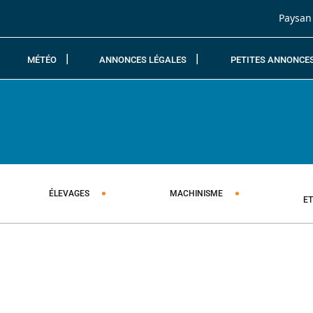
Passer au contenu
Paysan
MÉTÉO
ANNONCES LÉGALES
PETITES ANNONCE
ÉLEVAGES
MACHINISME
E