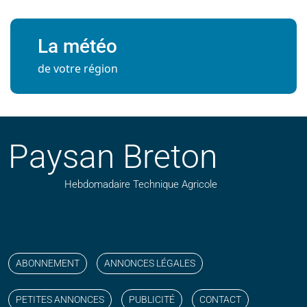
La météo
de votre région
Paysan Breton
Hebdomadaire Technique Agricole
Suivez nos publications avec notre flux RSS
Aimez-nous sur facebook
Retrouvez-nous sur Linkedin
Suivez-nous sur instagram
Regardez-nous sur YouTube
ABONNEMENT
ANNONCES LÉGALES
PETITES ANNONCES
PUBLICITÉ
CONTACT