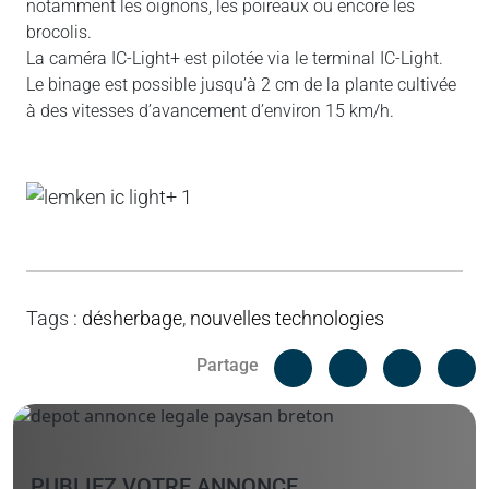
notamment les oignons, les poireaux ou encore les
brocolis.
La caméra IC-Light+ est pilotée via le terminal IC-Light.
Le binage est possible jusqu’à 2 cm de la plante cultivée
à des vitesses d’avancement d’environ 15 km/h.
Tags
:
désherbage
,
nouvelles technologies
Facebook
C
Partage
Messenger
Linked i
PUBLIEZ VOTRE ANNONCE