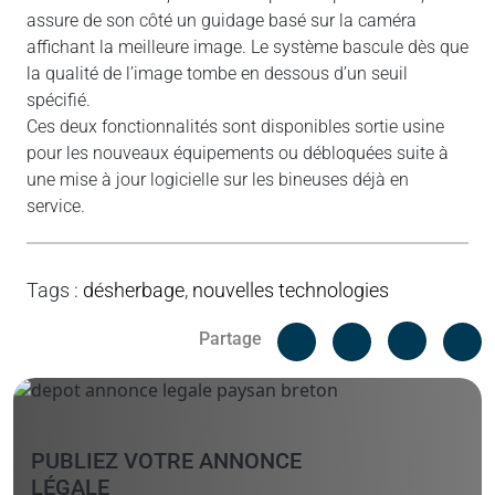
assure de son côté un guidage basé sur la caméra
affichant la meilleure image. Le système bascule dès que
la qualité de l’image tombe en dessous d’un seuil
spécifié.
Ces deux fonctionnalités sont disponibles sortie usine
pour les nouveaux équipements ou débloquées suite à
une mise à jour logicielle sur les bineuses déjà en
service.
Tags
:
désherbage
,
nouvelles technologies
Facebook
C
Partage
Messenger
Linked i
PUBLIEZ VOTRE ANNONCE
LÉGALE