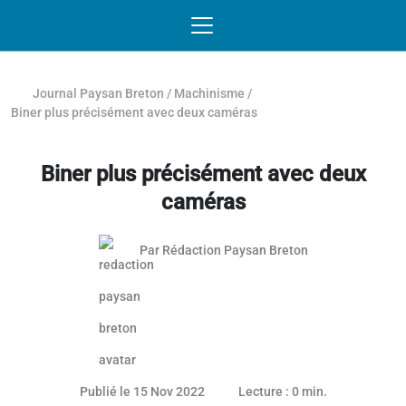
Passer au contenu
NAVIGATION MOBILE
O
NAVIGATION
PRINCIPALE
Journal Paysan Breton
/
Machinisme
/
Biner plus précisément avec deux caméras
Biner plus précisément avec deux
caméras
Par
Rédaction Paysan Breton
26 mai 2023
Publié le 15 Nov 2022
Lecture : 0 min.