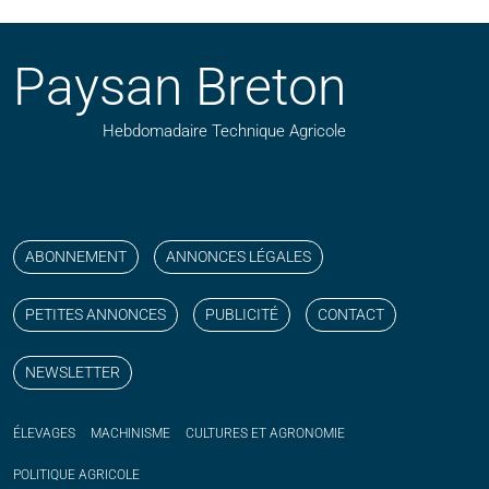
Paysan Breton
Hebdomadaire Technique Agricole
Suivez nos publications avec notre flux RSS
Aimez-nous sur facebook
Retrouvez-nous sur Linkedin
Suivez-nous sur instagram
Regardez-nous sur YouTube
ABONNEMENT
ANNONCES LÉGALES
PETITES ANNONCES
PUBLICITÉ
CONTACT
NEWSLETTER
ÉLEVAGES
MACHINISME
CULTURES ET AGRONOMIE
POLITIQUE
AGRICOLE