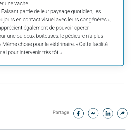
ller une vache…
. Faisant partie de leur paysage quotidien, les
oujours en contact visuel avec leurs congénères »,
 apprécient également de pouvoir opérer
our une ou deux boiteuses, le pédicure n’a plus
» Même chose pour le vétérinaire. « Cette facilité
 pour intervenir très tôt. »
Facebook
C
Partage
Messenger
Linked i