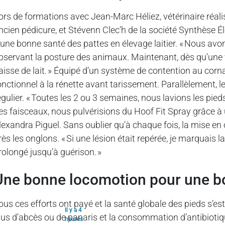
ors de formations avec Jean-Marc Héliez, vétérinaire réal
ncien pédicure, et Stévenn Clec’h de la société Synthèse Él
’une bonne santé des pattes en élevage laitier. « Nous a
bservant la posture des animaux. Maintenant, dès qu’une v
aisse de lait. » Équipé d’un système de contention au corna
onctionnel à la rénette avant tarissement. Parallèlement, l
égulier. « Toutes les 2 ou 3 semaines, nous lavions les pie
es faisceaux, nous pulvérisions du Hoof Fit Spray grâce à un
lexandra Piguel. Sans oublier qu’à chaque fois, la mise en
rès les onglons. « Si une lésion était repérée, je marquais la
rolongé jusqu’à guérison. »
Une bonne locomotion pour une bo
ous ces efforts ont payé et la santé globale des pieds s’est
Il y a 4
lus d’abcès ou de panaris et la consommation d’antibiotique
heures