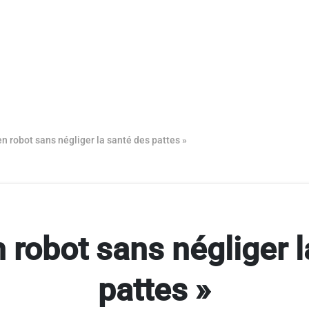
en robot sans négliger la santé des pattes »
 robot sans négliger 
pattes »