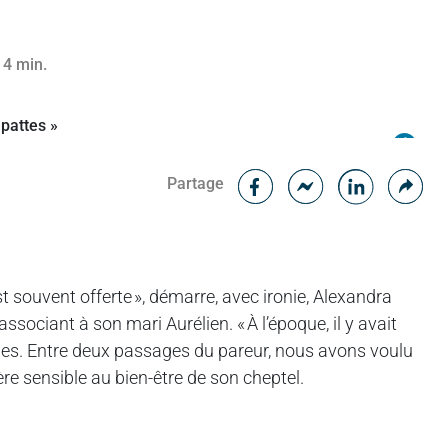
 4 min.
Facebook
Cop
Partage
Messenger
Linked in
t souvent offerte », démarre, avec ironie, Alexandra
s’associant à son mari Aurélien. « À l’époque, il y avait
hes. Entre deux passages du pareur, nous avons voulu
ère sensible au bien-être de son cheptel.