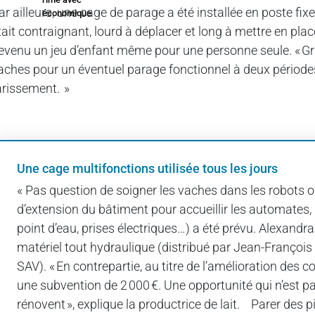
ar ailleurs, une cage de parage a été installée en poste fix
économique
tait contraignant, lourd à déplacer et long à mettre en place
evenu un jeu d’enfant même pour une personne seule. « Grâce à
aches pour un éventuel parage fonctionnel à deux périodes-c
arissement. »
Une cage multifonctions utilisée tous les jours
« Pas question de soigner les vaches dans les robots ou 
d’extension du bâtiment pour accueillir les automates,
point d’eau, prises électriques…) a été prévu. Alexandra
matériel tout hydraulique (distribué par Jean-François F
SAV). « En contrepartie, au titre de l’amélioration des 
une subvention de 2 000 €. Une opportunité qui n’est 
rénovent », explique la productrice de lait. Parer des 