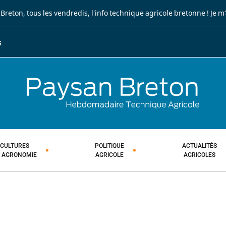
 Breton
, tous les vendredis, l'info technique agricole bretonne !
Je m
S
JOURNA
HEBDOM
CULTURES
POLITIQUE
ACTUALITÉS
T AGRONOMIE
AGRICOLE
AGRICOLES