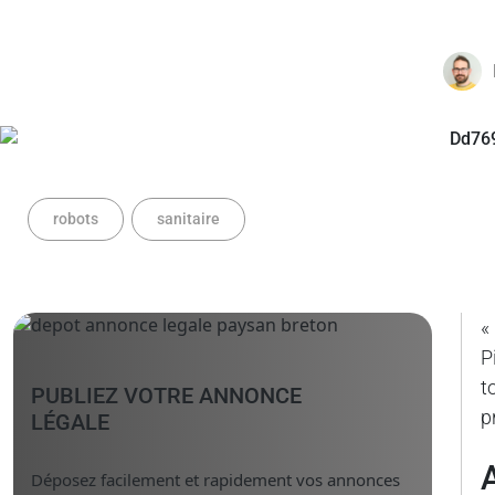
robots
sanitaire
«
P
t
PUBLIEZ VOTRE ANNONCE
p
LÉGALE
Déposez facilement et rapidement vos annonces