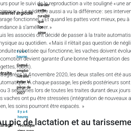
ours pour le suivi de la reproduction a vite souligné « un
Garder
nimaux ». Le pédicure aussi a vu la différence : ses interv
cette
ruralité
arage fonctionnel. « Et quand les pattes vont mieux, peu 
que
endance à s’améliorer. »
l’on
aime
uis les associés ont décidé de passer à la traite automatisé
hysique au quotidien. « Mais il n’était pas question de nég
onduite robotisée qui fonctionne, les vaches doivent évol
Il y a 4
heures
ocomotion devient garante d’une bonne fréquentation des p
Cumul
ogettes, robot).
emploi-
naugurées le 4 novembre 2020, les deux stalles ont été aus
retraite :
utomatique. À chaque passage, les pieds postérieurs sont l
éviter le
piège de
 ou 3 semaines lors de toutes les traites durant deux jou
2027
es vaches ont pu être stressées (intégration de nouveaux a
ien, les soins pourront être espacés. »
Il y a 4
heures
Au pic de lactation et au tarissem
Technique
rime avec